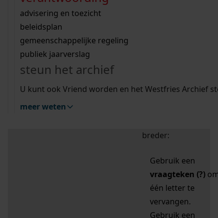
zoektips
Wij helpen u op weg met een aantal zoektips.
bekijk ons geschiedenislokaal
vergunningen
bouwvergunningen
advisering en toezicht
bekijk alle zoektips
beeld en geluid
omgevingsvergunningen
beleidsplan
uitleg nodig?
gemeenschappelijke regeling
publiek jaarverslag
Mijn Studiezaal (inloggen)
Wij helpen u op weg met een aantal zoektips.
steun het archief
bekijk alle zoektips
Door leestekens in
U kunt ook Vriend worden en het Westfries Archief s
uw zoekopdracht te
meer weten
gebruiken, zoekt u
specifieker of juist
breder:
Gebruik een
vraagteken (?)
o
één letter te
vervangen.
Gebruik een