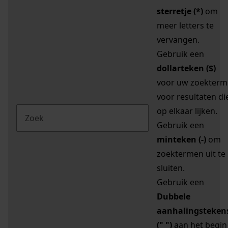
sterretje (*)
om
meer letters te
vervangen.
Gebruik een
dollarteken ($)
voor uw zoekterm
voor resultaten di
op elkaar lijken.
Gebruik een
minteken (-)
om
zoektermen uit te
sluiten.
Gebruik een
Dubbele
aanhalingsteken
(" ")
aan het begin