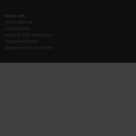
steun ons
privacybeleid
cookiebeleid
website door webreact
toegankelijkheid
algemene voorwaarden