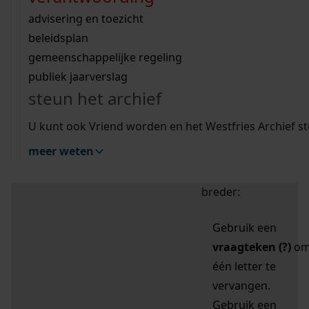
zoektips
Wij helpen u op weg met een aantal zoektips.
bekijk ons geschiedenislokaal
vergunningen
bouwvergunningen
advisering en toezicht
bekijk alle zoektips
beeld en geluid
omgevingsvergunningen
beleidsplan
uitleg nodig?
gemeenschappelijke regeling
publiek jaarverslag
Mijn Studiezaal (inloggen)
Wij helpen u op weg met een aantal zoektips.
steun het archief
bekijk alle zoektips
Door leestekens in
U kunt ook Vriend worden en het Westfries Archief s
uw zoekopdracht te
meer weten
gebruiken, zoekt u
specifieker of juist
breder:
Gebruik een
vraagteken (?)
o
één letter te
vervangen.
Gebruik een