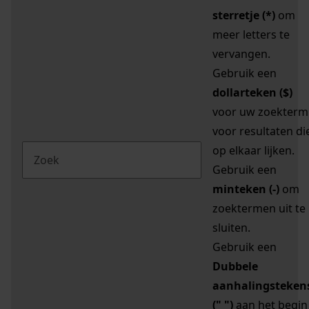
sterretje (*)
om
meer letters te
vervangen.
Gebruik een
dollarteken ($)
voor uw zoekterm
voor resultaten di
op elkaar lijken.
Gebruik een
minteken (-)
om
zoektermen uit te
sluiten.
Gebruik een
Dubbele
aanhalingsteken
(" ")
aan het begin