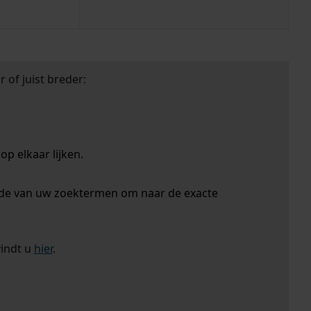
 of juist breder:
p elkaar lijken.
nde van uw zoektermen om naar de exacte
vindt u
hier
.