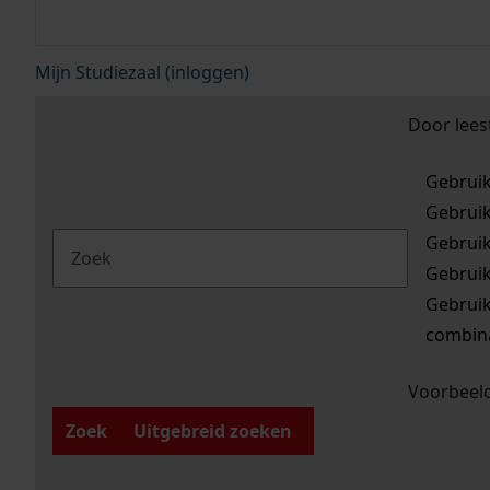
Mijn Studiezaal (inloggen)
Door lees
Gebrui
Gebrui
Gebrui
Gebrui
Gebrui
combina
Voorbeeld
Zoek
Uitgebreid zoeken