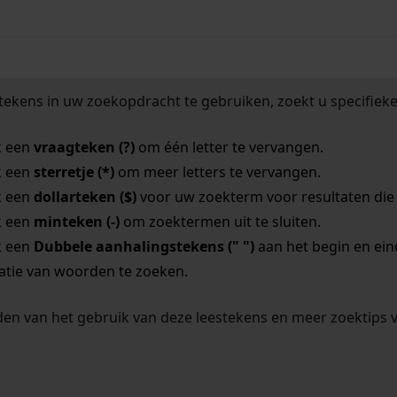
tekens in uw zoekopdracht te gebruiken, zoekt u specifieker
k een
vraagteken (?)
om één letter te vervangen.
k een
sterretje (*)
om meer letters te vervangen.
k een
dollarteken ($)
voor uw zoekterm voor resultaten die o
k een
minteken (-)
om zoektermen uit te sluiten.
k een
Dubbele aanhalingstekens (" ")
aan het begin en ei
tie van woorden te zoeken.
en van het gebruik van deze leestekens en meer zoektips 