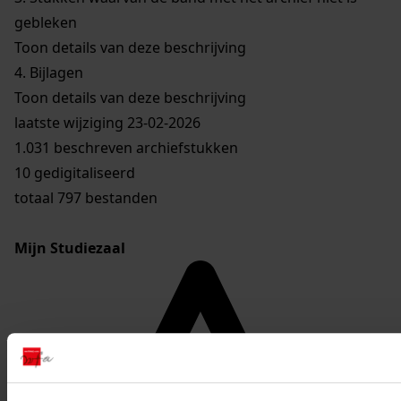
gebleken
Toon details van deze beschrijving
4.
Bijlagen
Toon details van deze beschrijving
laatste wijziging 23-02-2026
1.031 beschreven archiefstukken
10 gedigitaliseerd
totaal 797 bestanden
Mijn Studiezaal