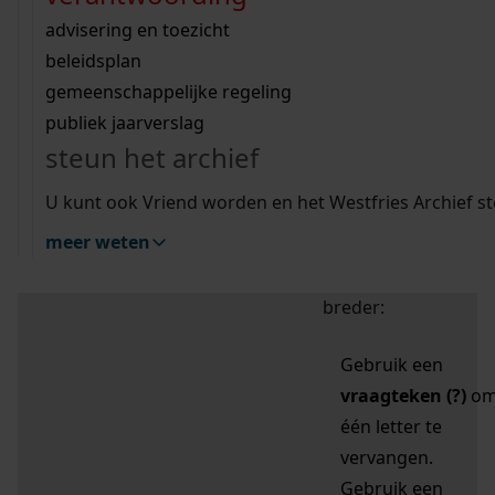
zoektips
Wij helpen u op weg met een aantal zoektips.
bekijk ons geschiedenislokaal
vergunningen
bouwvergunningen
advisering en toezicht
bekijk alle zoektips
beeld en geluid
omgevingsvergunningen
beleidsplan
uitleg nodig?
gemeenschappelijke regeling
publiek jaarverslag
Mijn Studiezaal (inloggen)
Wij helpen u op weg met een aantal zoektips.
steun het archief
bekijk alle zoektips
Door leestekens in
U kunt ook Vriend worden en het Westfries Archief s
uw zoekopdracht te
meer weten
gebruiken, zoekt u
specifieker of juist
breder:
Gebruik een
vraagteken (?)
o
één letter te
vervangen.
Gebruik een