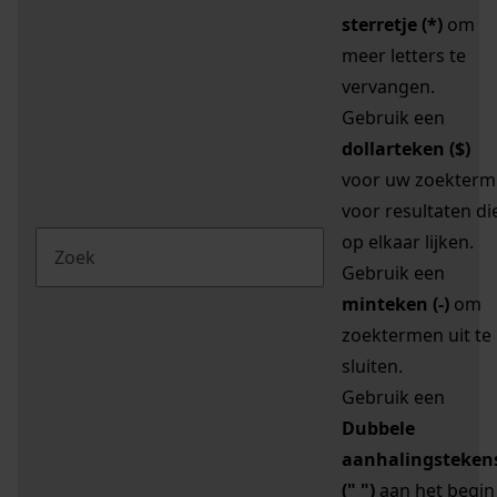
sterretje (*)
om
meer letters te
vervangen.
Gebruik een
dollarteken ($)
voor uw zoekterm
voor resultaten di
op elkaar lijken.
Gebruik een
minteken (-)
om
zoektermen uit te
sluiten.
Gebruik een
Dubbele
aanhalingsteken
(" ")
aan het begin