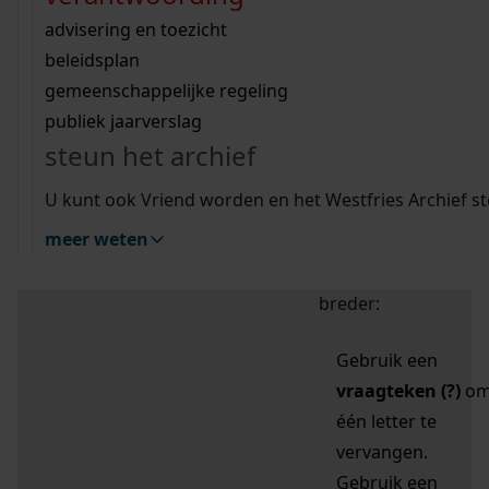
zoektips
Wij helpen u op weg met een aantal zoektips.
bekijk ons geschiedenislokaal
vergunningen
bouwvergunningen
advisering en toezicht
bekijk alle zoektips
beeld en geluid
omgevingsvergunningen
beleidsplan
uitleg nodig?
gemeenschappelijke regeling
publiek jaarverslag
Mijn Studiezaal (inloggen)
Wij helpen u op weg met een aantal zoektips.
steun het archief
bekijk alle zoektips
Door leestekens in
U kunt ook Vriend worden en het Westfries Archief s
uw zoekopdracht te
meer weten
gebruiken, zoekt u
specifieker of juist
breder:
Gebruik een
vraagteken (?)
o
één letter te
vervangen.
Gebruik een