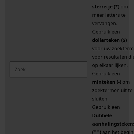
sterretje (*)
om
meer letters te
vervangen.
Gebruik een
dollarteken ($)
voor uw zoekterm
voor resultaten di
op elkaar lijken.
Gebruik een
minteken (-)
om
zoektermen uit te
sluiten.
Gebruik een
Dubbele
aanhalingsteken
(" ")
aan het begin