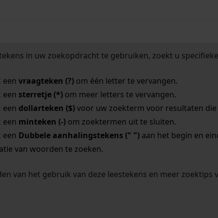
tekens in uw zoekopdracht te gebruiken, zoekt u specifieker
k een
vraagteken (?)
om één letter te vervangen.
k een
sterretje (*)
om meer letters te vervangen.
k een
dollarteken ($)
voor uw zoekterm voor resultaten die o
k een
minteken (-)
om zoektermen uit te sluiten.
k een
Dubbele aanhalingstekens (" ")
aan het begin en ei
tie van woorden te zoeken.
en van het gebruik van deze leestekens en meer zoektips 