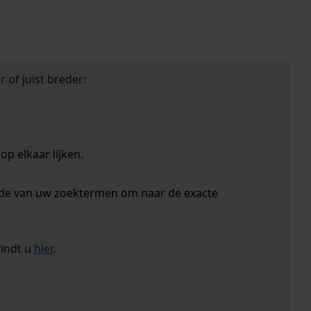
 of juist breder:
p elkaar lijken.
nde van uw zoektermen om naar de exacte
vindt u
hier
.