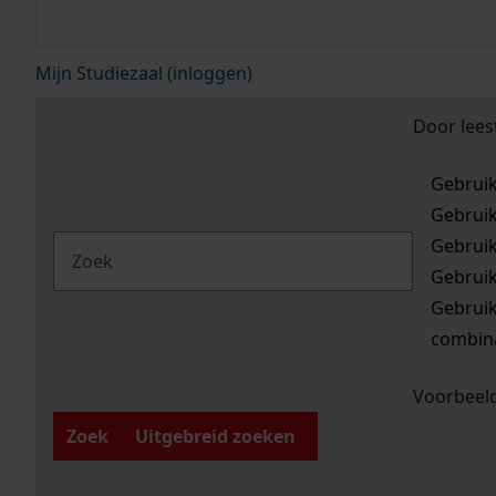
Mijn Studiezaal (inloggen)
Door lees
Gebrui
Gebrui
Gebrui
Gebrui
Gebrui
combina
Voorbeeld
Zoek
Uitgebreid zoeken