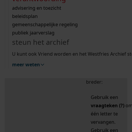
zoektips
Wij helpen u op weg met een aantal zoektips.
bekijk ons geschiedenislokaal
vergunningen
bouwvergunningen
advisering en toezicht
bekijk alle zoektips
beeld en geluid
omgevingsvergunningen
beleidsplan
uitleg nodig?
gemeenschappelijke regeling
publiek jaarverslag
Mijn Studiezaal (inloggen)
Wij helpen u op weg met een aantal zoektips.
steun het archief
bekijk alle zoektips
Door leestekens in
U kunt ook Vriend worden en het Westfries Archief s
uw zoekopdracht te
meer weten
gebruiken, zoekt u
specifieker of juist
breder:
Gebruik een
vraagteken (?)
o
één letter te
vervangen.
Gebruik een