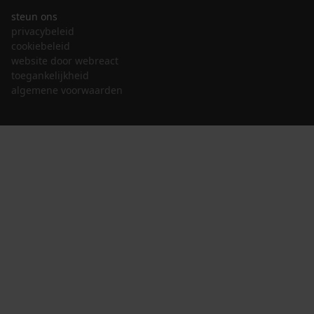
steun ons
privacybeleid
cookiebeleid
website door webreact
toegankelijkheid
algemene voorwaarden