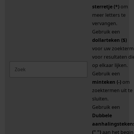
sterretje (*)
om
meer letters te
vervangen.
Gebruik een
dollarteken ($)
voor uw zoekterm
voor resultaten di
op elkaar lijken.
Gebruik een
minteken (-)
om
zoektermen uit te
sluiten.
Gebruik een
Dubbele
aanhalingsteken
(" ")
aan het begin