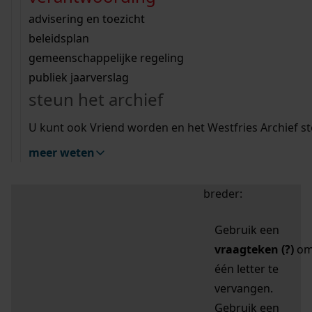
zoektips
Wij helpen u op weg met een aantal zoektips.
bekijk ons geschiedenislokaal
vergunningen
bouwvergunningen
advisering en toezicht
bekijk alle zoektips
beeld en geluid
omgevingsvergunningen
beleidsplan
uitleg nodig?
gemeenschappelijke regeling
publiek jaarverslag
Mijn Studiezaal (inloggen)
Wij helpen u op weg met een aantal zoektips.
steun het archief
bekijk alle zoektips
Door leestekens in
U kunt ook Vriend worden en het Westfries Archief s
uw zoekopdracht te
meer weten
gebruiken, zoekt u
specifieker of juist
breder:
Gebruik een
vraagteken (?)
o
één letter te
vervangen.
Gebruik een