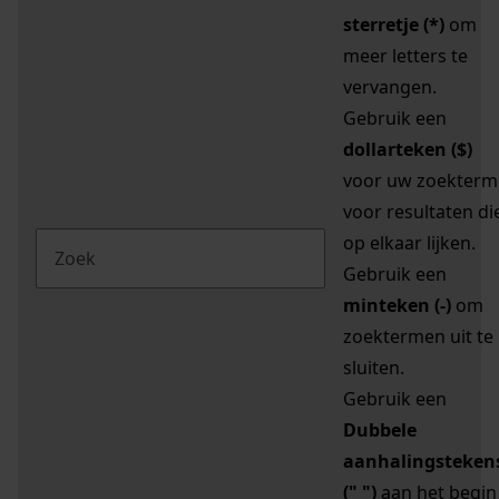
sterretje (*)
om
meer letters te
vervangen.
Gebruik een
dollarteken ($)
voor uw zoekterm
voor resultaten di
op elkaar lijken.
Gebruik een
minteken (-)
om
zoektermen uit te
sluiten.
Gebruik een
Dubbele
aanhalingsteken
(" ")
aan het begin