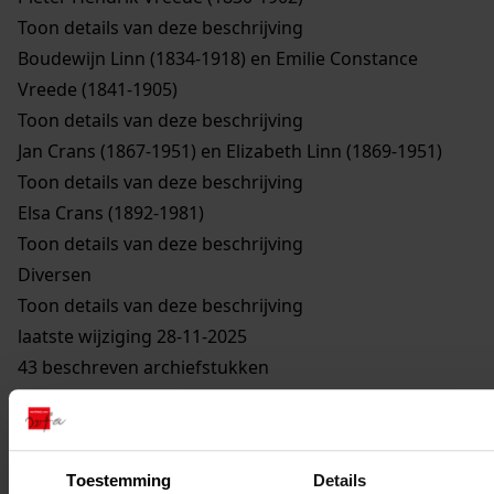
Toon details van deze beschrijving
Boudewijn Linn (1834-1918) en Emilie Constance
Vreede (1841-1905)
Toon details van deze beschrijving
Jan Crans (1867-1951) en Elizabeth Linn (1869-1951)
Toon details van deze beschrijving
Elsa Crans (1892-1981)
Toon details van deze beschrijving
Diversen
Toon details van deze beschrijving
laatste wijziging 28-11-2025
43 beschreven archiefstukken
Mijn Studiezaal
Toestemming
Details