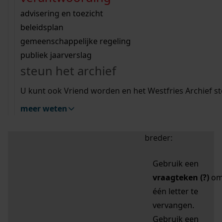
zoektips
Wij helpen u op weg met een aantal zoektips.
bekijk ons geschiedenislokaal
vergunningen
bouwvergunningen
advisering en toezicht
bekijk alle zoektips
beeld en geluid
omgevingsvergunningen
beleidsplan
uitleg nodig?
gemeenschappelijke regeling
publiek jaarverslag
Mijn Studiezaal (inloggen)
Wij helpen u op weg met een aantal zoektips.
steun het archief
bekijk alle zoektips
Door leestekens in
U kunt ook Vriend worden en het Westfries Archief s
uw zoekopdracht te
meer weten
gebruiken, zoekt u
specifieker of juist
breder:
Gebruik een
vraagteken (?)
o
één letter te
vervangen.
Gebruik een