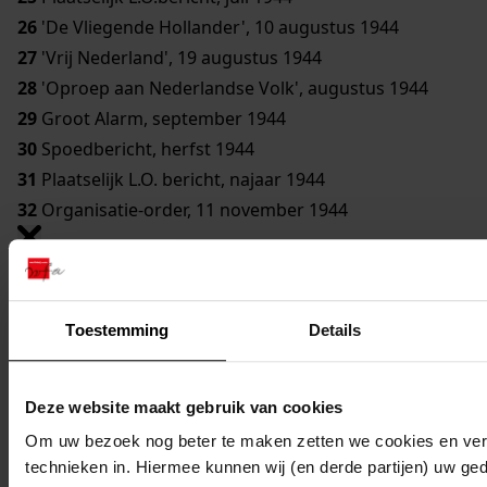
26
'De Vliegende Hollander', 10 augustus 1944
27
'Vrij Nederland', 19 augustus 1944
28
'Oproep aan Nederlandse Volk', augustus 1944
29
Groot Alarm, september 1944
30
Spoedbericht, herfst 1944
31
Plaatselijk L.O. bericht, najaar 1944
32
Organisatie-order, 11 november 1944
0027 Documentatie R. Hovenga bij "Andijkers in
verzet"
Toestemming
Details
2.
Inventaris
Mijn Studiezaal
Deze website maakt gebruik van cookies
Om uw bezoek nog beter te maken zetten we cookies en verg
technieken in. Hiermee kunnen wij (en derde partijen) uw ge