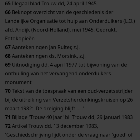
65
Illegaal blad Trouw dd, 24 april 1945
66
Beknopt overzicht van de geschiedenis der
Landelijke Organisatie tot hulp aan Onderduikers (L.O.)
afd. Andijk (Noord-Holland), mei 1945. Gedrukt.
Fotokopieën
67
Aantekeningen Jan Ruiter, z.j.
68
Aantekeningen ds. Morsink, z.j.
69
Uitnodiging dd. 4 april 1977 tot bijwoning van de
onthulling van het vervangend onderduikers-
monument
70
Tekst van de toespraak van een oud-verzetsstrijder
bij de uitreiking van Verzetsherdenkingskruisen op 26
maart 1982: 'De dreiging blijft .....'
71
Bijlage 'Trouw 40 jaar' bij Trouw dd, 29 januari 1983
72
Artikel Trouw dd. 13 december 1983,
'Geschiedschrijving lijdt onder de vraag naar 'goed' of