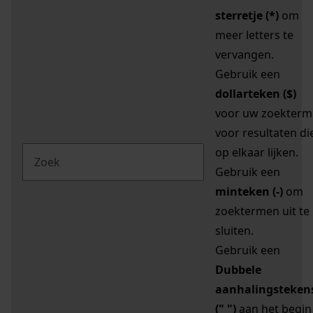
sterretje (*)
om
meer letters te
vervangen.
Gebruik een
dollarteken ($)
voor uw zoekterm
voor resultaten di
op elkaar lijken.
Gebruik een
minteken (-)
om
zoektermen uit te
sluiten.
Gebruik een
Dubbele
aanhalingsteken
(" ")
aan het begin