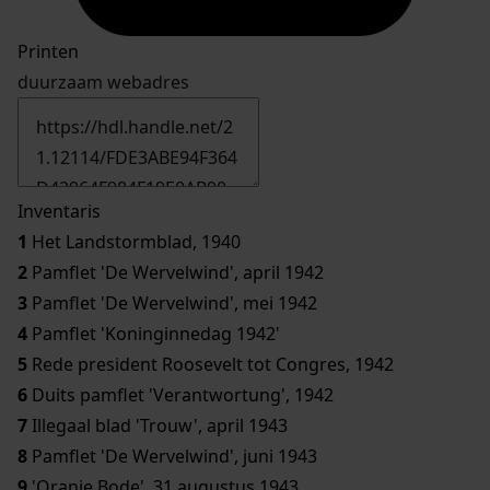
Printen
duurzaam webadres
Inventaris
1
Het Landstormblad, 1940
2
Pamflet 'De Wervelwind', april 1942
3
Pamflet 'De Wervelwind', mei 1942
4
Pamflet 'Koninginnedag 1942'
5
Rede president Roosevelt tot Congres, 1942
6
Duits pamflet 'Verantwortung', 1942
7
Illegaal blad 'Trouw', april 1943
8
Pamflet 'De Wervelwind', juni 1943
9
'Oranje Bode', 31 augustus 1943