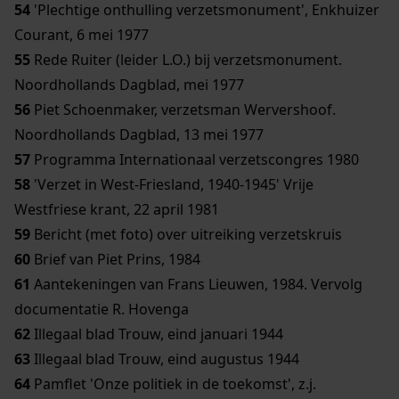
54
'Plechtige onthulling verzetsmonument', Enkhuizer
Courant, 6 mei 1977
55
Rede Ruiter (leider L.O.) bij verzetsmonument.
Noordhollands Dagblad, mei 1977
56
Piet Schoenmaker, verzetsman Wervershoof.
Noordhollands Dagblad, 13 mei 1977
57
Programma Internationaal verzetscongres 1980
58
'Verzet in West-Friesland, 1940-1945' Vrije
Westfriese krant, 22 april 1981
59
Bericht (met foto) over uitreiking verzetskruis
60
Brief van Piet Prins, 1984
61
Aantekeningen van Frans Lieuwen, 1984. Vervolg
documentatie R. Hovenga
62
Illegaal blad Trouw, eind januari 1944
63
Illegaal blad Trouw, eind augustus 1944
64
Pamflet 'Onze politiek in de toekomst', z.j.