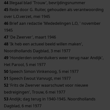
44
Illegaal blad 'Trouw', bevrijdingsnummer
45
Rede door G. Ruiter, gehouden als verantwoording
over L.O.verzet, mei 1945
46
Brief aan redactie 'Mededelingen L.O, ' november
1945
47
'De Zwerver', maart 1946
48
'Ik heb een actueel beeld willen maken',
Noordhollands Dagblad, 3 mei 1977
49
'Honderden onderduikers weer terug naar Andijk',
Het Parool, 5 mei 1977
50
Speech Simon Vinkenoog, 5 mei 1977
51
Speech Ewout Vanvugt, mei 1977
52
'Frits de Zwerver waarschuwt voor nieuwe
bedreigingen', Trouw, 6 mei 1977
53
Andijk; dag terug in 1940-1945. Noordhollands
Dagblad, 6 mei 1977