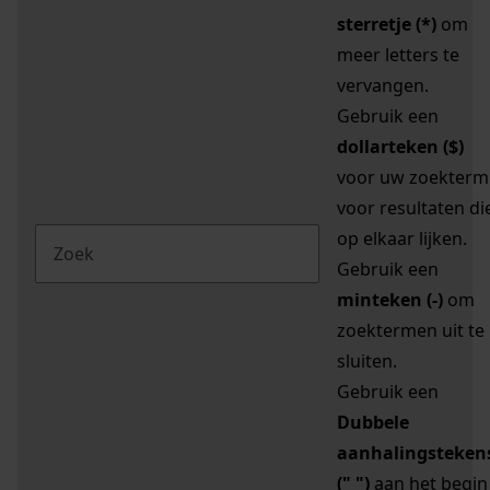
sterretje (*)
om
meer letters te
vervangen.
Gebruik een
dollarteken ($)
voor uw zoekterm
voor resultaten di
op elkaar lijken.
Gebruik een
minteken (-)
om
zoektermen uit te
sluiten.
Gebruik een
Dubbele
aanhalingsteken
(" ")
aan het begin