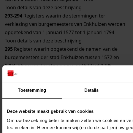
Toon details van deze beschrijving
293-294
Registers waarin de stemmingen ter
verkiezing van burgemeesters van Enkhuizen werden
opgetekend van 1 januari 1577 tot 1 januari 1794
Toon details van deze beschrijving
295
Register waarin opgetekend de namen van de
burgemeesters der stad Enkhuizen tussen 1572 en
1794; idem van de schepenen van 1572 tot 1795
296-308
Memoriaal van burgemeesters en regeerders
der stad Enkhuizen van 12 januari 1671 tot 29
december 1794
Toestemming
Details
Toon details van deze beschrijving
309
Decreten van het comité van algemeen welzijn
Deze website maakt gebruik van cookies
binnen de stad Enkhuizen van 2 februari 1795 tot 16
Om uw bezoek nog beter te maken zetten we cookies en verg
oktober 1795
technieken in. Hiermee kunnen wij (en derde partijen) uw ge
-
Constitutionele wetten van het Koninkrijk Holland