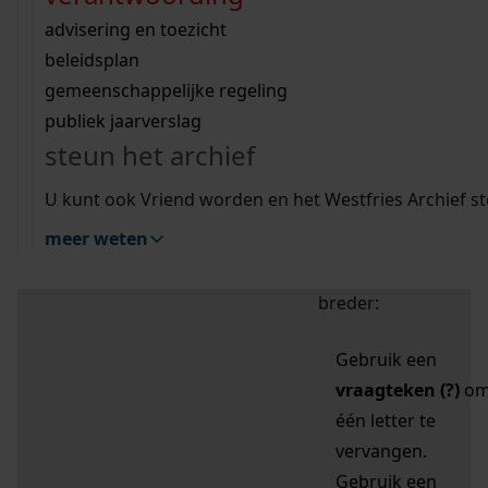
zoektips
Wij helpen u op weg met een aantal zoektips.
bekijk ons geschiedenislokaal
vergunningen
bouwvergunningen
advisering en toezicht
bekijk alle zoektips
beeld en geluid
omgevingsvergunningen
beleidsplan
uitleg nodig?
gemeenschappelijke regeling
publiek jaarverslag
Mijn Studiezaal (inloggen)
Wij helpen u op weg met een aantal zoektips.
steun het archief
bekijk alle zoektips
Door leestekens in
U kunt ook Vriend worden en het Westfries Archief s
uw zoekopdracht te
meer weten
gebruiken, zoekt u
specifieker of juist
breder:
Gebruik een
vraagteken (?)
o
één letter te
vervangen.
Gebruik een