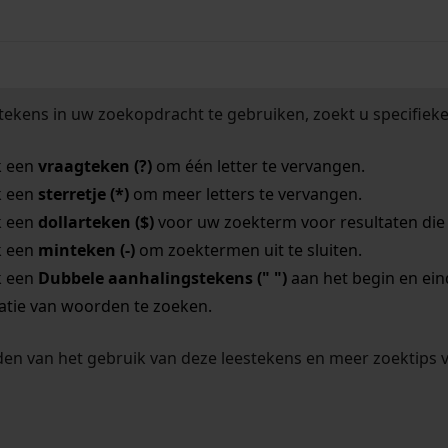
tekens in uw zoekopdracht te gebruiken, zoekt u specifieker
k een
vraagteken (?)
om één letter te vervangen.
k een
sterretje (*)
om meer letters te vervangen.
k een
dollarteken ($)
voor uw zoekterm voor resultaten die o
k een
minteken (-)
om zoektermen uit te sluiten.
k een
Dubbele aanhalingstekens (" ")
aan het begin en ei
tie van woorden te zoeken.
en van het gebruik van deze leestekens en meer zoektips 