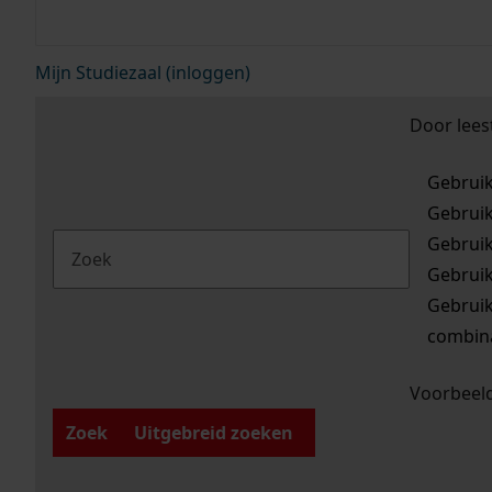
Mijn Studiezaal (inloggen)
Door lees
Gebrui
Gebrui
Gebrui
Gebrui
Gebrui
combina
Voorbeeld
Zoek
Uitgebreid zoeken