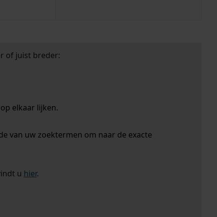
 of juist breder:
p elkaar lijken.
nde van uw zoektermen om naar de exacte
vindt u
hier
.