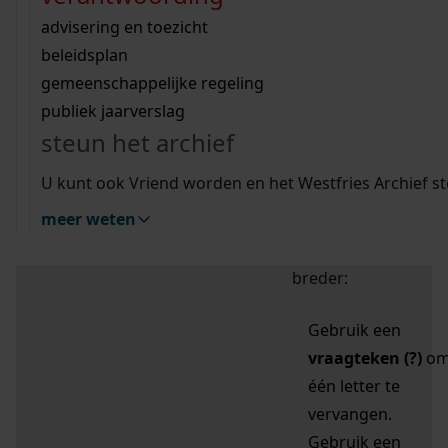
zoektips
Wij helpen u op weg met een aantal zoektips.
bekijk ons geschiedenislokaal
vergunningen
bouwvergunningen
advisering en toezicht
bekijk alle zoektips
beeld en geluid
omgevingsvergunningen
beleidsplan
uitleg nodig?
gemeenschappelijke regeling
publiek jaarverslag
Mijn Studiezaal (inloggen)
Wij helpen u op weg met een aantal zoektips.
steun het archief
bekijk alle zoektips
Door leestekens in
U kunt ook Vriend worden en het Westfries Archief s
uw zoekopdracht te
meer weten
gebruiken, zoekt u
specifieker of juist
breder:
Gebruik een
vraagteken (?)
o
één letter te
vervangen.
Gebruik een