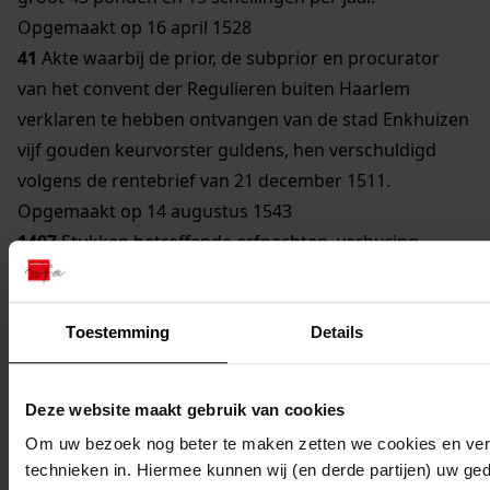
Opgemaakt op 16 april 1528
41
Akte waarbij de prior, de subprior en procurator
van het convent der Regulieren buiten Haarlem
verklaren te hebben ontvangen van de stad Enkhuizen
vijf gouden keurvorster guldens, hen verschuldigd
volgens de rentebrief van 21 december 1511.
Opgemaakt op 14 augustus 1543
1407
Stukken betreffende erfpachten, verhuring,
verpachting en verkoop van stedelijke eigendommen,
1545 tot 15 juli 1828
42
Akte waarbij de graaf van Bossu bekent op last van
Toestemming
Details
de hertog van Alva te hebben ontvangen van Martin
van den Berge, commies van financiën, zes duizend
Deze website maakt gebruik van cookies
ponden, 1572
Om uw bezoek nog beter te maken zetten we cookies en verg
900
Ordonnanties van stadsverpachtingen van
technieken in. Hiermee kunnen wij (en derde partijen) uw ge
Enkhuizen waaronder Waag, impost op turf en