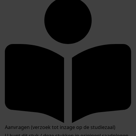
Aanvragen (verzoek tot inzage op de studiezaal)
U kunt dit stuk / deze stukken in origineel raadplegen