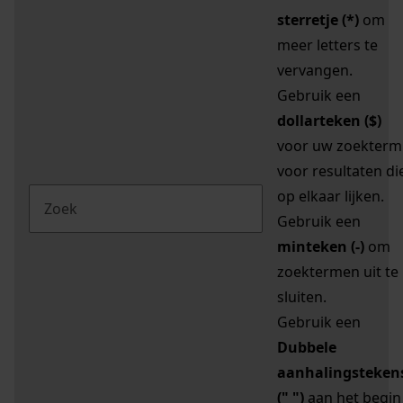
sterretje (*)
om
meer letters te
vervangen.
Gebruik een
dollarteken ($)
voor uw zoekterm
voor resultaten di
op elkaar lijken.
Gebruik een
minteken (-)
om
zoektermen uit te
sluiten.
Gebruik een
Dubbele
aanhalingsteken
(" ")
aan het begin