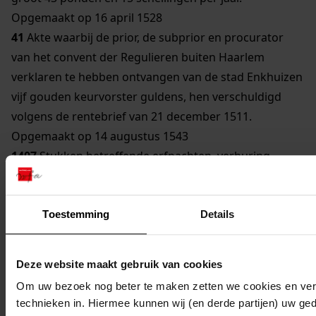
Opgemaakt op 16 april 1528
41
Akte waarbij de prior, de subprior en procurator
van het convent der Regulieren buiten Haarlem
verklaren te hebben ontvangen van de stad Enkhuizen
vijf gouden keurvorster guldens, hen verschuldigd
volgens de rentebrief van 21 december 1511.
Opgemaakt op 14 augustus 1543
1407
Stukken betreffende erfpachten, verhuring,
verpachting en verkoop van stedelijke eigendommen,
1545 tot 15 juli 1828
42
Akte waarbij de graaf van Bossu bekent op last van
Toestemming
Details
de hertog van Alva te hebben ontvangen van Martin
van den Berge, commies van financiën, zes duizend
Deze website maakt gebruik van cookies
ponden, 1572
Om uw bezoek nog beter te maken zetten we cookies en verg
900
Ordonnanties van stadsverpachtingen van
technieken in. Hiermee kunnen wij (en derde partijen) uw ge
Enkhuizen waaronder Waag, impost op turf en