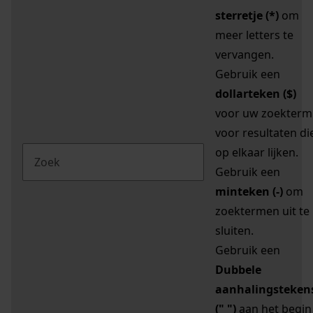
sterretje (*)
om
meer letters te
vervangen.
Gebruik een
dollarteken ($)
voor uw zoekterm
voor resultaten di
op elkaar lijken.
Gebruik een
minteken (-)
om
zoektermen uit te
sluiten.
Gebruik een
Dubbele
aanhalingsteken
(" ")
aan het begin