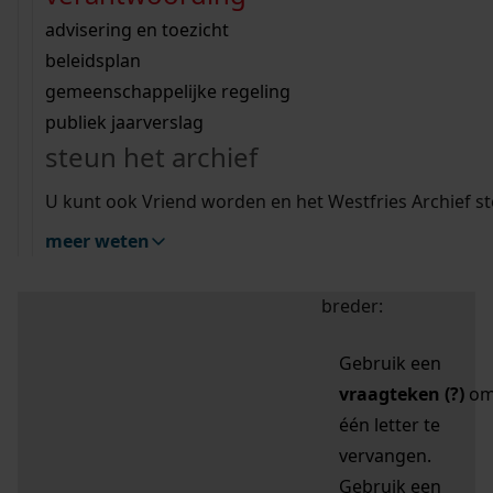
zoektips
Wij helpen u op weg met een aantal zoektips.
bekijk ons geschiedenislokaal
vergunningen
bouwvergunningen
advisering en toezicht
bekijk alle zoektips
beeld en geluid
omgevingsvergunningen
beleidsplan
uitleg nodig?
gemeenschappelijke regeling
publiek jaarverslag
Mijn Studiezaal (inloggen)
Wij helpen u op weg met een aantal zoektips.
steun het archief
bekijk alle zoektips
Door leestekens in
U kunt ook Vriend worden en het Westfries Archief s
uw zoekopdracht te
meer weten
gebruiken, zoekt u
specifieker of juist
breder:
Gebruik een
vraagteken (?)
o
één letter te
vervangen.
Gebruik een