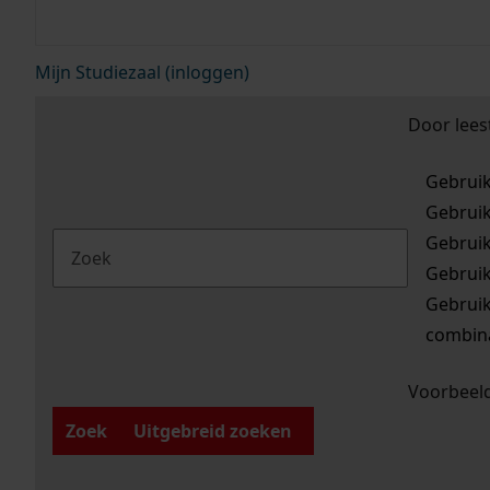
Mijn Studiezaal (inloggen)
Door lees
Gebrui
Gebrui
Gebrui
Gebrui
Gebrui
combina
Voorbeeld
Zoek
Uitgebreid zoeken