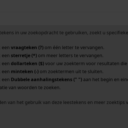
tekens in uw zoekopdracht te gebruiken, zoekt u specifieker
k een
vraagteken (?)
om één letter te vervangen.
k een
sterretje (*)
om meer letters te vervangen.
k een
dollarteken ($)
voor uw zoekterm voor resultaten die o
k een
minteken (-)
om zoektermen uit te sluiten.
k een
Dubbele aanhalingstekens (" ")
aan het begin en ei
tie van woorden te zoeken.
en van het gebruik van deze leestekens en meer zoektips 