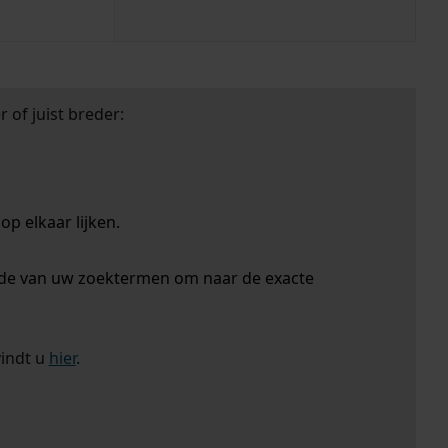
 of juist breder:
p elkaar lijken.
nde van uw zoektermen om naar de exacte
vindt u
hier
.