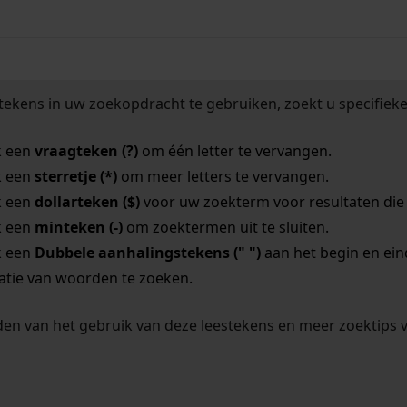
tekens in uw zoekopdracht te gebruiken, zoekt u specifieker
k een
vraagteken (?)
om één letter te vervangen.
k een
sterretje (*)
om meer letters te vervangen.
k een
dollarteken ($)
voor uw zoekterm voor resultaten die o
k een
minteken (-)
om zoektermen uit te sluiten.
k een
Dubbele aanhalingstekens (" ")
aan het begin en ei
tie van woorden te zoeken.
en van het gebruik van deze leestekens en meer zoektips 