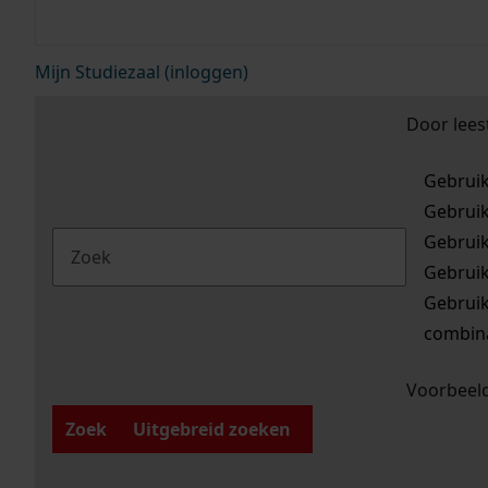
Mijn Studiezaal (inloggen)
Door lees
Gebrui
Gebrui
Gebrui
Gebrui
Gebrui
combina
Voorbeeld
Zoek
Uitgebreid zoeken