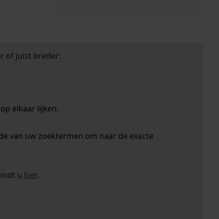
 of juist breder:
p elkaar lijken.
nde van uw zoektermen om naar de exacte
vindt u
hier
.