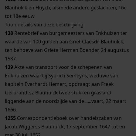
Blauhulck en Huych, alsmede andere geslachten, 16e
tot 18e eeuw
Toon details van deze beschrijving
138
Rentebrief van burgemeesters van Enkhuizen ter
waarde van 100 gulden aan Griet Claesdr. Blauhulck,
ten behoeve van Griete Hermen Boender, 24 augustus
1587
139
Akte van transport voor de schepenen van
Enkhuizen waarbij Sybrich Semeyns, weduwe van
kapitein Everhardt Hemert, opdraagt aan Freek
Gerbrandtsz Blauhulck twee stukken grasland
liggende aan de noordzijde van de .....vaart, 22 maart
1666
1255
Correspondentieboek over handelszaken van
Jacob Wiggerss Blauhulck, 17 september 1647 tot en
met 30 juli 1652