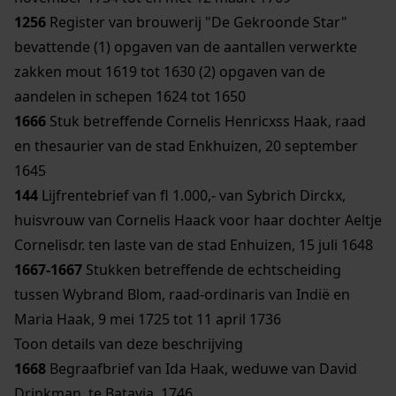
1256
Register van brouwerij "De Gekroonde Star"
bevattende (1) opgaven van de aantallen verwerkte
zakken mout 1619 tot 1630 (2) opgaven van de
aandelen in schepen 1624 tot 1650
1666
Stuk betreffende Cornelis Henricxss Haak, raad
en thesaurier van de stad Enkhuizen, 20 september
1645
144
Lijfrentebrief van fl 1.000,- van Sybrich Dirckx,
huisvrouw van Cornelis Haack voor haar dochter Aeltje
Cornelisdr. ten laste van de stad Enhuizen, 15 juli 1648
1667-1667
Stukken betreffende de echtscheiding
tussen Wybrand Blom, raad-ordinaris van Indië en
Maria Haak, 9 mei 1725 tot 11 april 1736
Toon details van deze beschrijving
1668
Begraafbrief van Ida Haak, weduwe van David
Drinkman, te Batavia, 1746