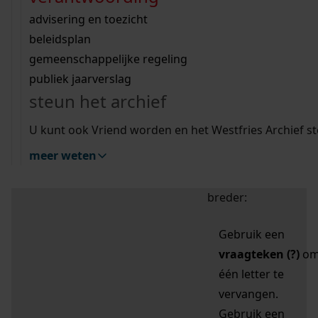
zoektips
Wij helpen u op weg met een aantal zoektips.
bekijk ons geschiedenislokaal
vergunningen
bouwvergunningen
advisering en toezicht
bekijk alle zoektips
beeld en geluid
omgevingsvergunningen
beleidsplan
uitleg nodig?
gemeenschappelijke regeling
publiek jaarverslag
Mijn Studiezaal (inloggen)
Wij helpen u op weg met een aantal zoektips.
steun het archief
bekijk alle zoektips
Door leestekens in
U kunt ook Vriend worden en het Westfries Archief s
uw zoekopdracht te
meer weten
gebruiken, zoekt u
specifieker of juist
breder:
Gebruik een
vraagteken (?)
o
één letter te
vervangen.
Gebruik een