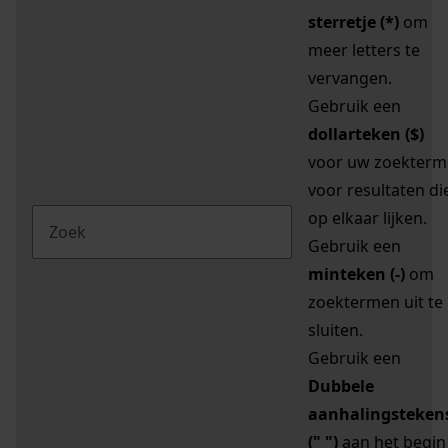
sterretje (*)
om
meer letters te
vervangen.
Gebruik een
dollarteken ($)
voor uw zoekterm
voor resultaten di
op elkaar lijken.
Gebruik een
minteken (-)
om
zoektermen uit te
sluiten.
Gebruik een
Dubbele
aanhalingsteken
(" ")
aan het begin