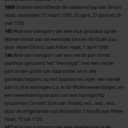
1669
Stukken betreffende de nalatenschap van Simon
Haak, overleden 27 maart 1705, 25 april, 27 april en 26
mei 1705
145
Akte van transport van een stuk grasland op de
Meinerdsloot aan de westzijde binnen de Oude Gou
door Albert Dirksz. aan Pieter Haak, 1 april 1698
146
Akte van transport van een vierde part in het
taanhuis genaamd het "Hennegat" met een vierde
part in een grote tuin daarachter en in alle
gereedschappen, op het Spaansche Leger; een vierde
part in drie woningen c.a. in de Wollenweversteiger; en
een tweeëndertigste part van een haringschip
(stuurman Cornelis Smit van Tessel), enz., enz., enz.,
door de erfgenamen van Richardus 't Hoofd aan Pieter
Haak, 15 juli 1720
147
Akte van transport van een paardenstal in de