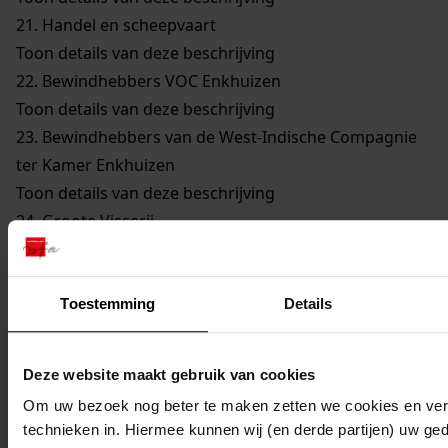
21.
Handel en scheepvaart
Toon details van deze beschrijving
22.
Bewindhebbers VOC Enkhuizen
Toon details van deze beschrijving
23.
Bewindhebbers van de West-Indische Compagnie
ter Kamer Enkhuizen
Toon details van deze beschrijving
24.
Groote Visserij
Toon details van deze beschrijving
25.
Walvisvaarders
Toon details van deze beschrijving
Toestemming
Details
26.
Gilden en Neringen
Toon details van deze beschrijving
Deze website maakt gebruik van cookies
27.
Kerkelijke Zaken
Om uw bezoek nog beter te maken zetten we cookies en verg
Toon details van deze beschrijving
technieken in. Hiermee kunnen wij (en derde partijen) uw ge
28.
Onderwijs