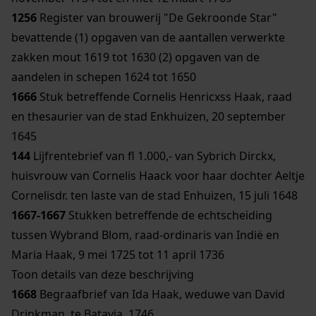
1256
Register van brouwerij "De Gekroonde Star"
bevattende (1) opgaven van de aantallen verwerkte
zakken mout 1619 tot 1630 (2) opgaven van de
aandelen in schepen 1624 tot 1650
1666
Stuk betreffende Cornelis Henricxss Haak, raad
en thesaurier van de stad Enkhuizen, 20 september
1645
144
Lijfrentebrief van fl 1.000,- van Sybrich Dirckx,
huisvrouw van Cornelis Haack voor haar dochter Aeltje
Cornelisdr. ten laste van de stad Enhuizen, 15 juli 1648
1667-1667
Stukken betreffende de echtscheiding
tussen Wybrand Blom, raad-ordinaris van Indië en
Maria Haak, 9 mei 1725 tot 11 april 1736
Toon details van deze beschrijving
1668
Begraafbrief van Ida Haak, weduwe van David
Drinkman, te Batavia, 1746