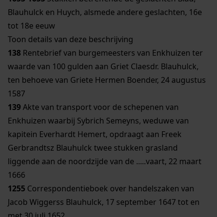
Blauhulck en Huych, alsmede andere geslachten, 16e
tot 18e eeuw
Toon details van deze beschrijving
138
Rentebrief van burgemeesters van Enkhuizen ter
waarde van 100 gulden aan Griet Claesdr. Blauhulck,
ten behoeve van Griete Hermen Boender, 24 augustus
1587
139
Akte van transport voor de schepenen van
Enkhuizen waarbij Sybrich Semeyns, weduwe van
kapitein Everhardt Hemert, opdraagt aan Freek
Gerbrandtsz Blauhulck twee stukken grasland
liggende aan de noordzijde van de .....vaart, 22 maart
1666
1255
Correspondentieboek over handelszaken van
Jacob Wiggerss Blauhulck, 17 september 1647 tot en
met 30 juli 1652