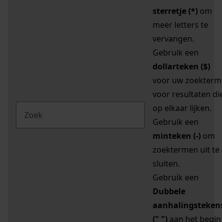
sterretje (*)
om
meer letters te
vervangen.
Gebruik een
dollarteken ($)
voor uw zoekterm
voor resultaten di
op elkaar lijken.
Gebruik een
minteken (-)
om
zoektermen uit te
sluiten.
Gebruik een
Dubbele
aanhalingsteken
(" ")
aan het begin