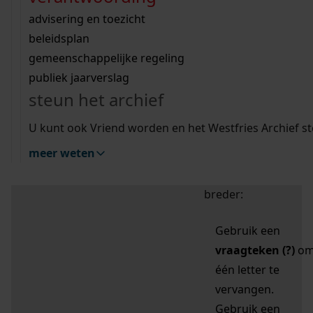
zoektips
Wij helpen u op weg met een aantal zoektips.
bekijk ons geschiedenislokaal
vergunningen
bouwvergunningen
advisering en toezicht
bekijk alle zoektips
beeld en geluid
omgevingsvergunningen
beleidsplan
uitleg nodig?
gemeenschappelijke regeling
publiek jaarverslag
Mijn Studiezaal (inloggen)
Wij helpen u op weg met een aantal zoektips.
steun het archief
bekijk alle zoektips
Door leestekens in
U kunt ook Vriend worden en het Westfries Archief s
uw zoekopdracht te
meer weten
gebruiken, zoekt u
specifieker of juist
breder:
Gebruik een
vraagteken (?)
o
één letter te
vervangen.
Gebruik een