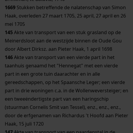
1669
Stukken betreffende de nalatenschap van Simon
Haak, overleden 27 maart 1705, 25 april, 27 april en 26
mei 1705
145
Akte van transport van een stuk grasland op de
Meinerdsloot aan de westzijde binnen de Oude Gou
door Albert Dirksz. aan Pieter Haak, 1 april 1698
146
Akte van transport van een vierde part in het
taanhuis genaamd het "Hennegat" met een vierde
part in een grote tuin daarachter en in alle
gereedschappen, op het Spaansche Leger; een vierde
part in drie woningen c.a. in de Wollenweversteiger; en
een tweeëndertigste part van een haringschip
(stuurman Cornelis Smit van Tessel), enz., enz., enz.,
door de erfgenamen van Richardus 't Hoofd aan Pieter
Haak, 15 juli 1720
147
Akte van transport van een paardenstal in de