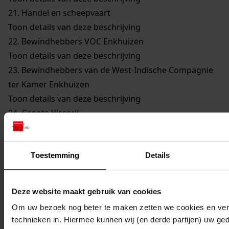
21.
Handel en scheepvaart
Toon details van deze beschrijving
22.
Bewindhebbers VOC Enkhuizen
Toon details van deze beschrijving
23.
Bewindhebbers van de West-Indische Compagnie
ter Kamer Enkhuizen
Toon details van deze beschrijving
24.
Groote Visserij
Toon details van deze beschrijving
25.
Walvisvaarders
Toon details van deze beschrijving
Toestemming
Details
26.
Gilden en Neringen
Toon details van deze beschrijving
Deze website maakt gebruik van cookies
27.
Kerkelijke Zaken
Om uw bezoek nog beter te maken zetten we cookies en verg
Toon details van deze beschrijving
technieken in. Hiermee kunnen wij (en derde partijen) uw ge
28.
Onderwijs