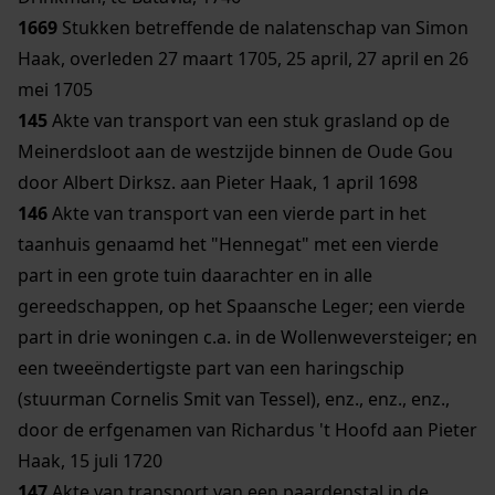
1669
Stukken betreffende de nalatenschap van Simon
Haak, overleden 27 maart 1705, 25 april, 27 april en 26
mei 1705
145
Akte van transport van een stuk grasland op de
Meinerdsloot aan de westzijde binnen de Oude Gou
door Albert Dirksz. aan Pieter Haak, 1 april 1698
146
Akte van transport van een vierde part in het
taanhuis genaamd het "Hennegat" met een vierde
part in een grote tuin daarachter en in alle
gereedschappen, op het Spaansche Leger; een vierde
part in drie woningen c.a. in de Wollenweversteiger; en
een tweeëndertigste part van een haringschip
(stuurman Cornelis Smit van Tessel), enz., enz., enz.,
door de erfgenamen van Richardus 't Hoofd aan Pieter
Haak, 15 juli 1720
147
Akte van transport van een paardenstal in de