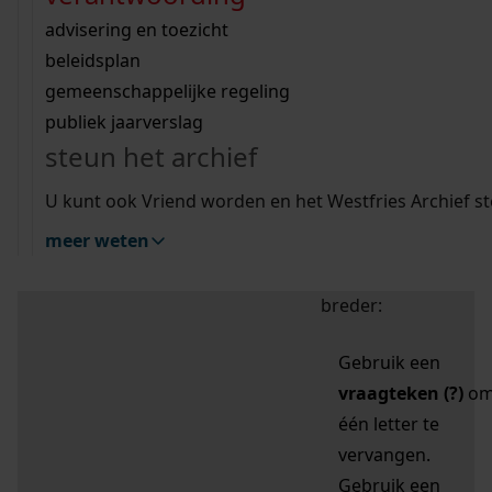
zoektips
Wij helpen u op weg met een aantal zoektips.
bekijk ons geschiedenislokaal
vergunningen
bouwvergunningen
advisering en toezicht
bekijk alle zoektips
beeld en geluid
omgevingsvergunningen
beleidsplan
uitleg nodig?
gemeenschappelijke regeling
publiek jaarverslag
Mijn Studiezaal (inloggen)
Wij helpen u op weg met een aantal zoektips.
steun het archief
bekijk alle zoektips
Door leestekens in
U kunt ook Vriend worden en het Westfries Archief s
uw zoekopdracht te
meer weten
gebruiken, zoekt u
specifieker of juist
breder:
Gebruik een
vraagteken (?)
o
één letter te
vervangen.
Gebruik een