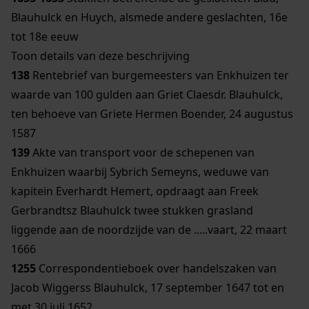
Blauhulck en Huych, alsmede andere geslachten, 16e
tot 18e eeuw
Toon details van deze beschrijving
138
Rentebrief van burgemeesters van Enkhuizen ter
waarde van 100 gulden aan Griet Claesdr. Blauhulck,
ten behoeve van Griete Hermen Boender, 24 augustus
1587
139
Akte van transport voor de schepenen van
Enkhuizen waarbij Sybrich Semeyns, weduwe van
kapitein Everhardt Hemert, opdraagt aan Freek
Gerbrandtsz Blauhulck twee stukken grasland
liggende aan de noordzijde van de .....vaart, 22 maart
1666
1255
Correspondentieboek over handelszaken van
Jacob Wiggerss Blauhulck, 17 september 1647 tot en
met 30 juli 1652