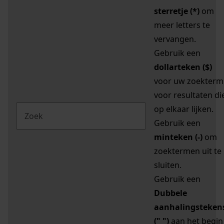
sterretje (*)
om
meer letters te
vervangen.
Gebruik een
dollarteken ($)
voor uw zoekterm
voor resultaten di
op elkaar lijken.
Gebruik een
minteken (-)
om
zoektermen uit te
sluiten.
Gebruik een
Dubbele
aanhalingsteken
(" ")
aan het begin