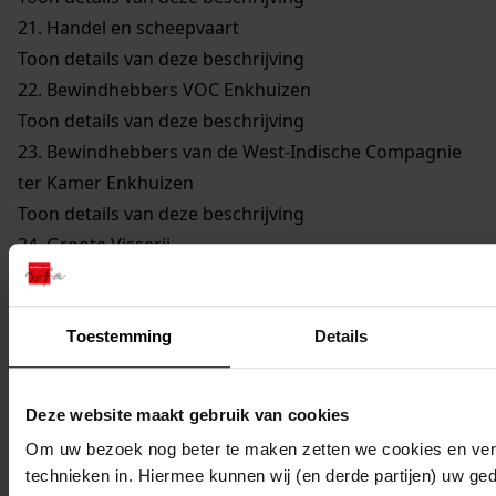
21.
Handel en scheepvaart
Toon details van deze beschrijving
22.
Bewindhebbers VOC Enkhuizen
Toon details van deze beschrijving
23.
Bewindhebbers van de West-Indische Compagnie
ter Kamer Enkhuizen
Toon details van deze beschrijving
24.
Groote Visserij
Toon details van deze beschrijving
25.
Walvisvaarders
Toon details van deze beschrijving
Toestemming
Details
26.
Gilden en Neringen
Toon details van deze beschrijving
Deze website maakt gebruik van cookies
27.
Kerkelijke Zaken
Om uw bezoek nog beter te maken zetten we cookies en verg
Toon details van deze beschrijving
technieken in. Hiermee kunnen wij (en derde partijen) uw ge
28.
Onderwijs