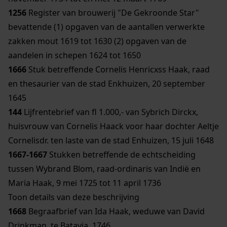
1256
Register van brouwerij "De Gekroonde Star"
bevattende (1) opgaven van de aantallen verwerkte
zakken mout 1619 tot 1630 (2) opgaven van de
aandelen in schepen 1624 tot 1650
1666
Stuk betreffende Cornelis Henricxss Haak, raad
en thesaurier van de stad Enkhuizen, 20 september
1645
144
Lijfrentebrief van fl 1.000,- van Sybrich Dirckx,
huisvrouw van Cornelis Haack voor haar dochter Aeltje
Cornelisdr. ten laste van de stad Enhuizen, 15 juli 1648
1667-1667
Stukken betreffende de echtscheiding
tussen Wybrand Blom, raad-ordinaris van Indië en
Maria Haak, 9 mei 1725 tot 11 april 1736
Toon details van deze beschrijving
1668
Begraafbrief van Ida Haak, weduwe van David
Drinkman, te Batavia, 1746