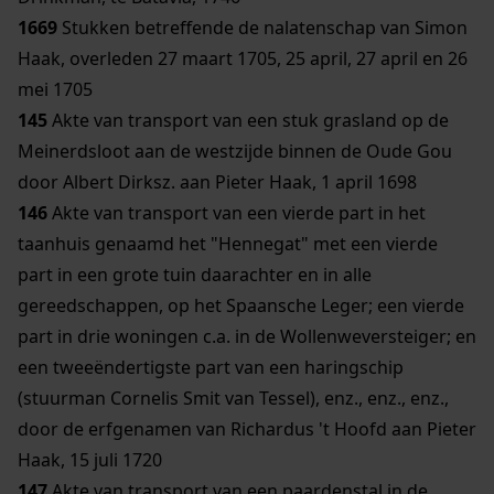
1669
Stukken betreffende de nalatenschap van Simon
Haak, overleden 27 maart 1705, 25 april, 27 april en 26
mei 1705
145
Akte van transport van een stuk grasland op de
Meinerdsloot aan de westzijde binnen de Oude Gou
door Albert Dirksz. aan Pieter Haak, 1 april 1698
146
Akte van transport van een vierde part in het
taanhuis genaamd het "Hennegat" met een vierde
part in een grote tuin daarachter en in alle
gereedschappen, op het Spaansche Leger; een vierde
part in drie woningen c.a. in de Wollenweversteiger; en
een tweeëndertigste part van een haringschip
(stuurman Cornelis Smit van Tessel), enz., enz., enz.,
door de erfgenamen van Richardus 't Hoofd aan Pieter
Haak, 15 juli 1720
147
Akte van transport van een paardenstal in de