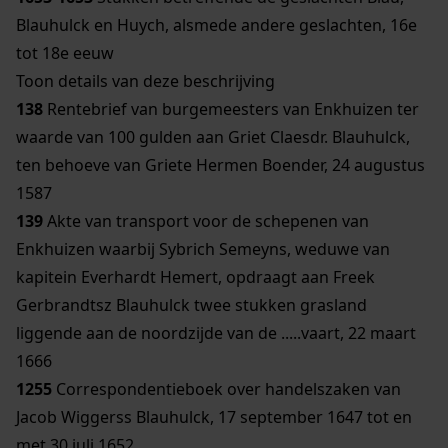
Blauhulck en Huych, alsmede andere geslachten, 16e
tot 18e eeuw
Toon details van deze beschrijving
138
Rentebrief van burgemeesters van Enkhuizen ter
waarde van 100 gulden aan Griet Claesdr. Blauhulck,
ten behoeve van Griete Hermen Boender, 24 augustus
1587
139
Akte van transport voor de schepenen van
Enkhuizen waarbij Sybrich Semeyns, weduwe van
kapitein Everhardt Hemert, opdraagt aan Freek
Gerbrandtsz Blauhulck twee stukken grasland
liggende aan de noordzijde van de .....vaart, 22 maart
1666
1255
Correspondentieboek over handelszaken van
Jacob Wiggerss Blauhulck, 17 september 1647 tot en
met 30 juli 1652