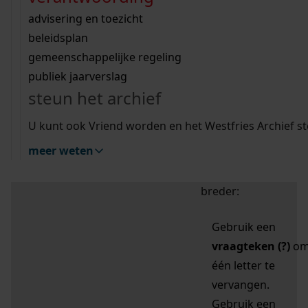
zoektips
Wij helpen u op weg met een aantal zoektips.
bekijk ons geschiedenislokaal
vergunningen
bouwvergunningen
advisering en toezicht
bekijk alle zoektips
beeld en geluid
omgevingsvergunningen
beleidsplan
uitleg nodig?
gemeenschappelijke regeling
publiek jaarverslag
Mijn Studiezaal (inloggen)
Wij helpen u op weg met een aantal zoektips.
steun het archief
bekijk alle zoektips
Door leestekens in
U kunt ook Vriend worden en het Westfries Archief s
uw zoekopdracht te
meer weten
gebruiken, zoekt u
specifieker of juist
breder:
Gebruik een
vraagteken (?)
o
één letter te
vervangen.
Gebruik een