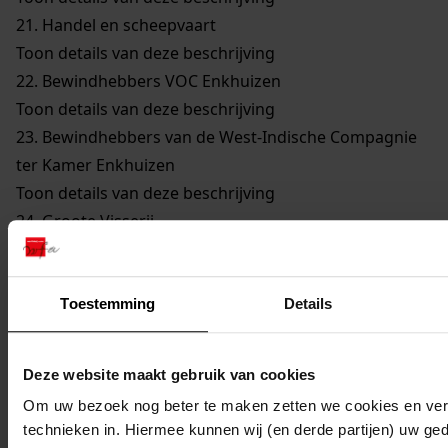
21.
Handel en scheepvaart
Toon details van deze beschrijving
22.
Bewindhebbers VOC Enkhuizen
Toon details van deze beschrijving
23.
Bewindhebbers van de West-Indische Compagnie
ter Kamer Enkhuizen
Toon details van deze beschrijving
24.
Groote Visserij
Toon details van deze beschrijving
25.
Walvisvaarders
Toon details van deze beschrijving
Toestemming
Details
26.
Gilden en Neringen
Toon details van deze beschrijving
Deze website maakt gebruik van cookies
27.
Kerkelijke Zaken
Om uw bezoek nog beter te maken zetten we cookies en verg
Toon details van deze beschrijving
technieken in. Hiermee kunnen wij (en derde partijen) uw ge
28.
Onderwijs