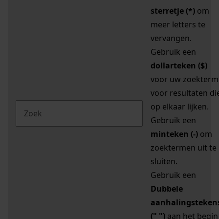
sterretje (*)
om
meer letters te
vervangen.
Gebruik een
dollarteken ($)
voor uw zoekterm
voor resultaten di
op elkaar lijken.
Gebruik een
minteken (-)
om
zoektermen uit te
sluiten.
Gebruik een
Dubbele
aanhalingsteken
(" ")
aan het begin