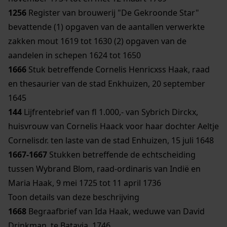
1256
Register van brouwerij "De Gekroonde Star"
bevattende (1) opgaven van de aantallen verwerkte
zakken mout 1619 tot 1630 (2) opgaven van de
aandelen in schepen 1624 tot 1650
1666
Stuk betreffende Cornelis Henricxss Haak, raad
en thesaurier van de stad Enkhuizen, 20 september
1645
144
Lijfrentebrief van fl 1.000,- van Sybrich Dirckx,
huisvrouw van Cornelis Haack voor haar dochter Aeltje
Cornelisdr. ten laste van de stad Enhuizen, 15 juli 1648
1667-1667
Stukken betreffende de echtscheiding
tussen Wybrand Blom, raad-ordinaris van Indië en
Maria Haak, 9 mei 1725 tot 11 april 1736
Toon details van deze beschrijving
1668
Begraafbrief van Ida Haak, weduwe van David
Drinkman, te Batavia, 1746