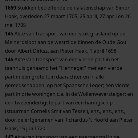
1669
Stukken betreffende de nalatenschap van Simon
Haak, overleden 27 maart 1705, 25 april, 27 april en 26
mei 1705
145
Akte van transport van een stuk grasland op de
Meinerdsloot aan de westzijde binnen de Oude Gou
door Albert Dirksz. aan Pieter Haak, 1 april 1698
146
Akte van transport van een vierde part in het
taanhuis genaamd het "Hennegat" met een vierde
part in een grote tuin daarachter en in alle
gereedschappen, op het Spaansche Leger; een vierde
part in drie woningen c.a. in de Wollenweversteiger; en
een tweeëndertigste part van een haringschip
(stuurman Cornelis Smit van Tessel), enz., enz., enz.,
door de erfgenamen van Richardus 't Hoofd aan Pieter
Haak, 15 juli 1720
147
Akte van transport van een paardenstal in de