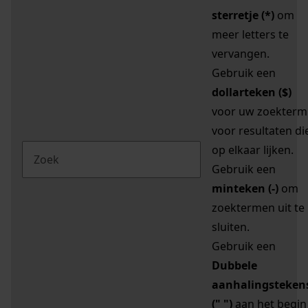
sterretje (*)
om
meer letters te
vervangen.
Gebruik een
dollarteken ($)
voor uw zoekterm
voor resultaten di
op elkaar lijken.
Gebruik een
minteken (-)
om
zoektermen uit te
sluiten.
Gebruik een
Dubbele
aanhalingsteken
(" ")
aan het begin