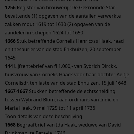
1256
Register van brouwerij "De Gekroonde Star"
bevattende (1) opgaven van de aantallen verwerkte
zakken mout 1619 tot 1630 (2) opgaven van de
aandelen in schepen 1624 tot 1650
1666
Stuk betreffende Cornelis Henricxss Haak, raad
en thesaurier van de stad Enkhuizen, 20 september
1645
144
Lijfrentebrief van fl 1.000,- van Sybrich Dirckx,
huisvrouw van Cornelis Haack voor haar dochter Aeltje
Cornelisdr. ten laste van de stad Enhuizen, 15 juli 1648
1667-1667
Stukken betreffende de echtscheiding
tussen Wybrand Blom, raad-ordinaris van Indië en
Maria Haak, 9 mei 1725 tot 11 april 1736
Toon details van deze beschrijving
1668
Begraafbrief van Ida Haak, weduwe van David
Drinkman, te Batavia, 1746