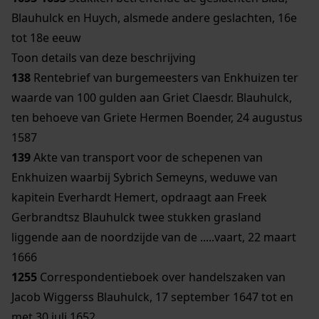
Blauhulck en Huych, alsmede andere geslachten, 16e
tot 18e eeuw
Toon details van deze beschrijving
138
Rentebrief van burgemeesters van Enkhuizen ter
waarde van 100 gulden aan Griet Claesdr. Blauhulck,
ten behoeve van Griete Hermen Boender, 24 augustus
1587
139
Akte van transport voor de schepenen van
Enkhuizen waarbij Sybrich Semeyns, weduwe van
kapitein Everhardt Hemert, opdraagt aan Freek
Gerbrandtsz Blauhulck twee stukken grasland
liggende aan de noordzijde van de .....vaart, 22 maart
1666
1255
Correspondentieboek over handelszaken van
Jacob Wiggerss Blauhulck, 17 september 1647 tot en
met 30 juli 1652