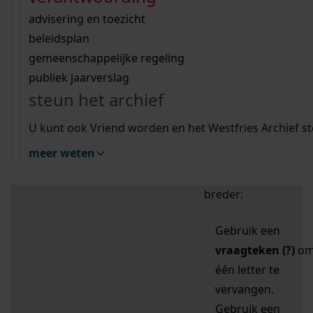
zoektips
Wij helpen u op weg met een aantal zoektips.
bekijk ons geschiedenislokaal
vergunningen
bouwvergunningen
advisering en toezicht
bekijk alle zoektips
beeld en geluid
omgevingsvergunningen
beleidsplan
uitleg nodig?
gemeenschappelijke regeling
publiek jaarverslag
Mijn Studiezaal (inloggen)
Wij helpen u op weg met een aantal zoektips.
steun het archief
bekijk alle zoektips
Door leestekens in
U kunt ook Vriend worden en het Westfries Archief s
uw zoekopdracht te
meer weten
gebruiken, zoekt u
specifieker of juist
breder:
Gebruik een
vraagteken (?)
o
één letter te
vervangen.
Gebruik een