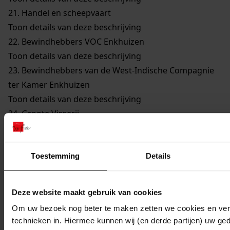
21.
Handel en scheepvaart
Toon details van deze beschrijving
22.
Bewindhebbers VOC Enkhuizen
Toon details van deze beschrijving
23.
Bewindhebbers van de West-Indische Compagnie
ter Kamer Enkhuizen
Toon details van deze beschrijving
24.
Groote Visserij
Toon details van deze beschrijving
25.
Walvisvaarders
Toon details van deze beschrijving
Toestemming
Details
26.
Gilden en Neringen
Toon details van deze beschrijving
Deze website maakt gebruik van cookies
27.
Kerkelijke Zaken
Om uw bezoek nog beter te maken zetten we cookies en verg
Toon details van deze beschrijving
technieken in. Hiermee kunnen wij (en derde partijen) uw ge
28.
Onderwijs