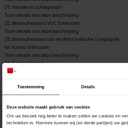
21.
Handel en scheepvaart
Toon details van deze beschrijving
22.
Bewindhebbers VOC Enkhuizen
Toon details van deze beschrijving
23.
Bewindhebbers van de West-Indische Compagnie
ter Kamer Enkhuizen
Toon details van deze beschrijving
24.
Groote Visserij
Toon details van deze beschrijving
25.
Walvisvaarders
Toon details van deze beschrijving
Toestemming
Details
26.
Gilden en Neringen
Toon details van deze beschrijving
Deze website maakt gebruik van cookies
27.
Kerkelijke Zaken
Om uw bezoek nog beter te maken zetten we cookies en verg
Toon details van deze beschrijving
technieken in. Hiermee kunnen wij (en derde partijen) uw ge
28.
Onderwijs