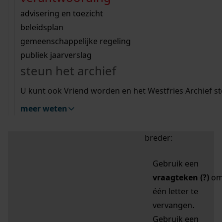
zoektips
Wij helpen u op weg met een aantal zoektips.
bekijk ons geschiedenislokaal
vergunningen
bouwvergunningen
advisering en toezicht
bekijk alle zoektips
beeld en geluid
omgevingsvergunningen
beleidsplan
uitleg nodig?
gemeenschappelijke regeling
publiek jaarverslag
Mijn Studiezaal (inloggen)
Wij helpen u op weg met een aantal zoektips.
steun het archief
bekijk alle zoektips
Door leestekens in
U kunt ook Vriend worden en het Westfries Archief s
uw zoekopdracht te
meer weten
gebruiken, zoekt u
specifieker of juist
breder:
Gebruik een
vraagteken (?)
o
één letter te
vervangen.
Gebruik een