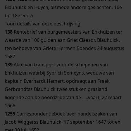
Blauhulck en Huych, alsmede andere geslachten, 16e
tot 18e eeuw
Toon details van deze beschrijving
138
Rentebrief van burgemeesters van Enkhuizen ter
waarde van 100 gulden aan Griet Claesdr. Blauhulck,
ten behoeve van Griete Hermen Boender, 24 augustus
1587
139
Akte van transport voor de schepenen van
Enkhuizen waarbij Sybrich Semeyns, weduwe van
kapitein Everhardt Hemert, opdraagt aan Freek
Gerbrandtsz Blauhulck twee stukken grasland
liggende aan de noordzijde van de .....vaart, 22 maart
1666
1255
Correspondentieboek over handelszaken van
Jacob Wiggerss Blauhulck, 17 september 1647 tot en
met 30 juli 1652