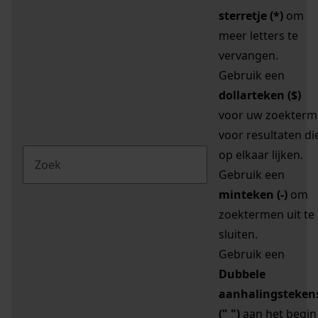
sterretje (*)
om
meer letters te
vervangen.
Gebruik een
dollarteken ($)
voor uw zoekterm
voor resultaten di
op elkaar lijken.
Gebruik een
minteken (-)
om
zoektermen uit te
sluiten.
Gebruik een
Dubbele
aanhalingsteken
(" ")
aan het begin