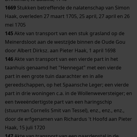
1669
Stukken betreffende de nalatenschap van Simon
Haak, overleden 27 maart 1705, 25 april, 27 april en 26
mei 1705
145
Akte van transport van een stuk grasland op de
Meinerdsloot aan de westzijde binnen de Oude Gou
door Albert Dirksz. aan Pieter Haak, 1 april 1698
146
Akte van transport van een vierde part in het
taanhuis genaamd het "Hennegat" met een vierde
part in een grote tuin daarachter en in alle
gereedschappen, op het Spaansche Leger; een vierde
part in drie woningen c.a. in de Wollenweversteiger; en
een tweeëndertigste part van een haringschip
(stuurman Cornelis Smit van Tessel), enz., enz., enz.,
door de erfgenamen van Richardus 't Hoofd aan Pieter
Haak, 15 juli 1720
147
Akte van transport van een paardenstal in de