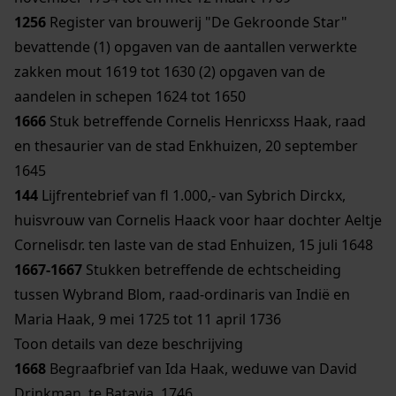
1256
Register van brouwerij "De Gekroonde Star"
bevattende (1) opgaven van de aantallen verwerkte
zakken mout 1619 tot 1630 (2) opgaven van de
aandelen in schepen 1624 tot 1650
1666
Stuk betreffende Cornelis Henricxss Haak, raad
en thesaurier van de stad Enkhuizen, 20 september
1645
144
Lijfrentebrief van fl 1.000,- van Sybrich Dirckx,
huisvrouw van Cornelis Haack voor haar dochter Aeltje
Cornelisdr. ten laste van de stad Enhuizen, 15 juli 1648
1667-1667
Stukken betreffende de echtscheiding
tussen Wybrand Blom, raad-ordinaris van Indië en
Maria Haak, 9 mei 1725 tot 11 april 1736
Toon details van deze beschrijving
1668
Begraafbrief van Ida Haak, weduwe van David
Drinkman, te Batavia, 1746