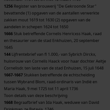
1256
Register van brouwerij "De Gekroonde Star"
bevattende (1) opgaven van de aantallen verwerkte
zakken mout 1619 tot 1630 (2) opgaven van de
aandelen in schepen 1624 tot 1650
1666
Stuk betreffende Cornelis Henricxss Haak, raad
en thesaurier van de stad Enkhuizen, 20 september
1645
144
Lijfrentebrief van fl 1.000,- van Sybrich Dirckx,
huisvrouw van Cornelis Haack voor haar dochter Aeltje
Cornelisdr. ten laste van de stad Enhuizen, 15 juli 1648
1667-1667
Stukken betreffende de echtscheiding
tussen Wybrand Blom, raad-ordinaris van Indië en
Maria Haak, 9 mei 1725 tot 11 april 1736
Toon details van deze beschrijving
1668
Begraafbrief van Ida Haak, weduwe van David
Drinkman, te Batavia, 1746