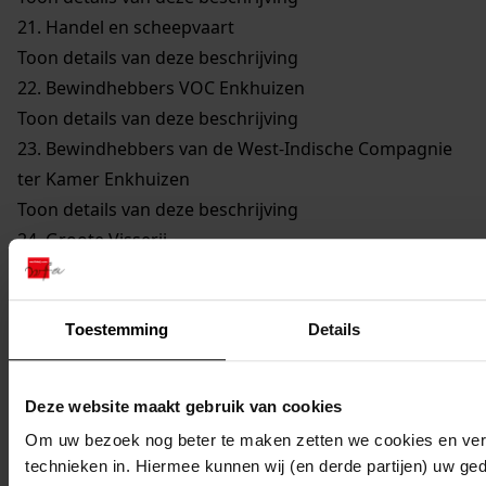
21.
Handel en scheepvaart
Toon details van deze beschrijving
22.
Bewindhebbers VOC Enkhuizen
Toon details van deze beschrijving
23.
Bewindhebbers van de West-Indische Compagnie
ter Kamer Enkhuizen
Toon details van deze beschrijving
24.
Groote Visserij
Toon details van deze beschrijving
25.
Walvisvaarders
Toon details van deze beschrijving
Toestemming
Details
26.
Gilden en Neringen
Toon details van deze beschrijving
Deze website maakt gebruik van cookies
27.
Kerkelijke Zaken
Om uw bezoek nog beter te maken zetten we cookies en verg
Toon details van deze beschrijving
technieken in. Hiermee kunnen wij (en derde partijen) uw ge
28.
Onderwijs