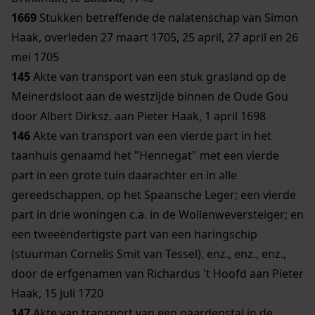
1669
Stukken betreffende de nalatenschap van Simon
Haak, overleden 27 maart 1705, 25 april, 27 april en 26
mei 1705
145
Akte van transport van een stuk grasland op de
Meinerdsloot aan de westzijde binnen de Oude Gou
door Albert Dirksz. aan Pieter Haak, 1 april 1698
146
Akte van transport van een vierde part in het
taanhuis genaamd het "Hennegat" met een vierde
part in een grote tuin daarachter en in alle
gereedschappen, op het Spaansche Leger; een vierde
part in drie woningen c.a. in de Wollenweversteiger; en
een tweeëndertigste part van een haringschip
(stuurman Cornelis Smit van Tessel), enz., enz., enz.,
door de erfgenamen van Richardus 't Hoofd aan Pieter
Haak, 15 juli 1720
147
Akte van transport van een paardenstal in de