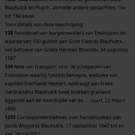
Blauhulck en Huych, alsmede andere geslachten, 16e
tot 18e eeuw
Toon details van deze beschrijving
138
Rentebrief van burgemeesters van Enkhuizen ter
waarde van 100 gulden aan Griet Claesdr. Blauhulck,
ten behoeve van Griete Hermen Boender, 24 augustus
1587
139
Akte van transport voor de schepenen van
Enkhuizen waarbij Sybrich Semeyns, weduwe van
kapitein Everhardt Hemert, opdraagt aan Freek
Gerbrandtsz Blauhulck twee stukken grasland
liggende aan de noordzijde van de .....vaart, 22 maart
1666
1255
Correspondentieboek over handelszaken van
Jacob Wiggerss Blauhulck, 17 september 1647 tot en
met 30 juli 1652