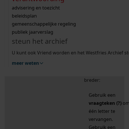
zoektips
Wij helpen u op weg met een aantal zoektips.
bekijk ons geschiedenislokaal
vergunningen
bouwvergunningen
advisering en toezicht
bekijk alle zoektips
beeld en geluid
omgevingsvergunningen
beleidsplan
uitleg nodig?
gemeenschappelijke regeling
publiek jaarverslag
Mijn Studiezaal (inloggen)
Wij helpen u op weg met een aantal zoektips.
steun het archief
bekijk alle zoektips
Door leestekens in
U kunt ook Vriend worden en het Westfries Archief s
uw zoekopdracht te
meer weten
gebruiken, zoekt u
specifieker of juist
breder:
Gebruik een
vraagteken (?)
o
één letter te
vervangen.
Gebruik een