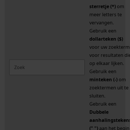
sterretje (*)
om
meer letters te
vervangen.
Gebruik een
dollarteken ($)
voor uw zoekterm
voor resultaten di
op elkaar lijken.
Gebruik een
minteken (-)
om
zoektermen uit te
sluiten.
Gebruik een
Dubbele
aanhalingsteken
(" ")
aan het begin