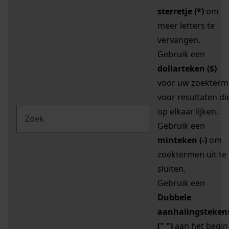
sterretje (*)
om
meer letters te
vervangen.
Gebruik een
dollarteken ($)
voor uw zoekterm
voor resultaten di
op elkaar lijken.
Gebruik een
minteken (-)
om
zoektermen uit te
sluiten.
Gebruik een
Dubbele
aanhalingsteken
(" ")
aan het begin