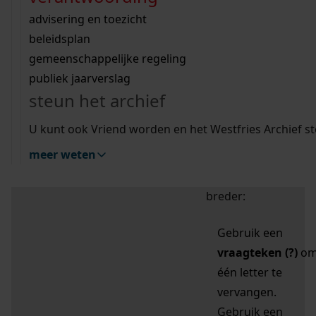
zoektips
Wij helpen u op weg met een aantal zoektips.
bekijk ons geschiedenislokaal
vergunningen
bouwvergunningen
advisering en toezicht
bekijk alle zoektips
beeld en geluid
omgevingsvergunningen
beleidsplan
uitleg nodig?
gemeenschappelijke regeling
publiek jaarverslag
Mijn Studiezaal (inloggen)
Wij helpen u op weg met een aantal zoektips.
steun het archief
bekijk alle zoektips
Door leestekens in
U kunt ook Vriend worden en het Westfries Archief s
uw zoekopdracht te
meer weten
gebruiken, zoekt u
specifieker of juist
breder:
Gebruik een
vraagteken (?)
o
één letter te
vervangen.
Gebruik een