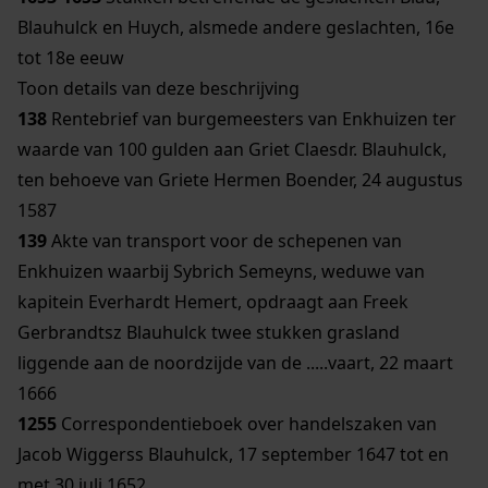
Blauhulck en Huych, alsmede andere geslachten, 16e
tot 18e eeuw
Toon details van deze beschrijving
138
Rentebrief van burgemeesters van Enkhuizen ter
waarde van 100 gulden aan Griet Claesdr. Blauhulck,
ten behoeve van Griete Hermen Boender, 24 augustus
1587
139
Akte van transport voor de schepenen van
Enkhuizen waarbij Sybrich Semeyns, weduwe van
kapitein Everhardt Hemert, opdraagt aan Freek
Gerbrandtsz Blauhulck twee stukken grasland
liggende aan de noordzijde van de .....vaart, 22 maart
1666
1255
Correspondentieboek over handelszaken van
Jacob Wiggerss Blauhulck, 17 september 1647 tot en
met 30 juli 1652