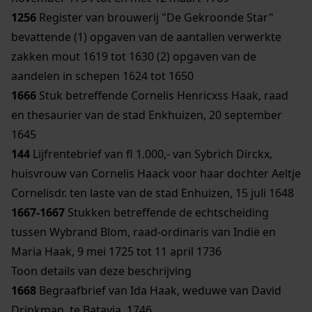
1256
Register van brouwerij "De Gekroonde Star"
bevattende (1) opgaven van de aantallen verwerkte
zakken mout 1619 tot 1630 (2) opgaven van de
aandelen in schepen 1624 tot 1650
1666
Stuk betreffende Cornelis Henricxss Haak, raad
en thesaurier van de stad Enkhuizen, 20 september
1645
144
Lijfrentebrief van fl 1.000,- van Sybrich Dirckx,
huisvrouw van Cornelis Haack voor haar dochter Aeltje
Cornelisdr. ten laste van de stad Enhuizen, 15 juli 1648
1667-1667
Stukken betreffende de echtscheiding
tussen Wybrand Blom, raad-ordinaris van Indië en
Maria Haak, 9 mei 1725 tot 11 april 1736
Toon details van deze beschrijving
1668
Begraafbrief van Ida Haak, weduwe van David
Drinkman, te Batavia, 1746