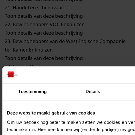
21.
Handel en scheepvaart
Toon details van deze beschrijving
22.
Bewindhebbers VOC Enkhuizen
Toon details van deze beschrijving
23.
Bewindhebbers van de West-Indische Compagnie
ter Kamer Enkhuizen
Toon details van deze beschrijving
24.
Groote Visserij
Toon details van deze beschrijving
25.
Walvisvaarders
Toon details van deze beschrijving
Toestemming
Details
26.
Gilden en Neringen
Toon details van deze beschrijving
Deze website maakt gebruik van cookies
27.
Kerkelijke Zaken
Om uw bezoek nog beter te maken zetten we cookies en verg
Toon details van deze beschrijving
technieken in. Hiermee kunnen wij (en derde partijen) uw ge
28.
Onderwijs