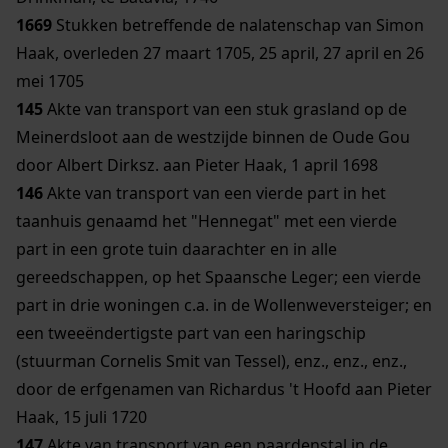
1669
Stukken betreffende de nalatenschap van Simon
Haak, overleden 27 maart 1705, 25 april, 27 april en 26
mei 1705
145
Akte van transport van een stuk grasland op de
Meinerdsloot aan de westzijde binnen de Oude Gou
door Albert Dirksz. aan Pieter Haak, 1 april 1698
146
Akte van transport van een vierde part in het
taanhuis genaamd het "Hennegat" met een vierde
part in een grote tuin daarachter en in alle
gereedschappen, op het Spaansche Leger; een vierde
part in drie woningen c.a. in de Wollenweversteiger; en
een tweeëndertigste part van een haringschip
(stuurman Cornelis Smit van Tessel), enz., enz., enz.,
door de erfgenamen van Richardus 't Hoofd aan Pieter
Haak, 15 juli 1720
147
Akte van transport van een paardenstal in de