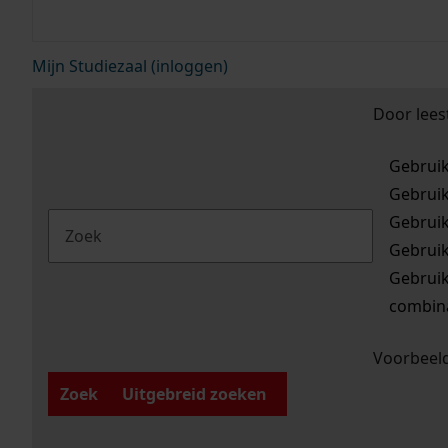
Mijn Studiezaal (inloggen)
Door lees
Gebrui
Gebrui
Gebrui
Gebrui
Gebrui
combina
Voorbeeld
Zoek
Uitgebreid zoeken