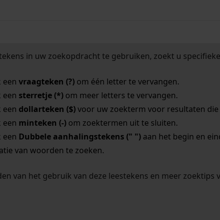
tekens in uw zoekopdracht te gebruiken, zoekt u specifieker
k een
vraagteken (?)
om één letter te vervangen.
k een
sterretje (*)
om meer letters te vervangen.
k een
dollarteken ($)
voor uw zoekterm voor resultaten die o
k een
minteken (-)
om zoektermen uit te sluiten.
k een
Dubbele aanhalingstekens (" ")
aan het begin en ei
tie van woorden te zoeken.
en van het gebruik van deze leestekens en meer zoektips 