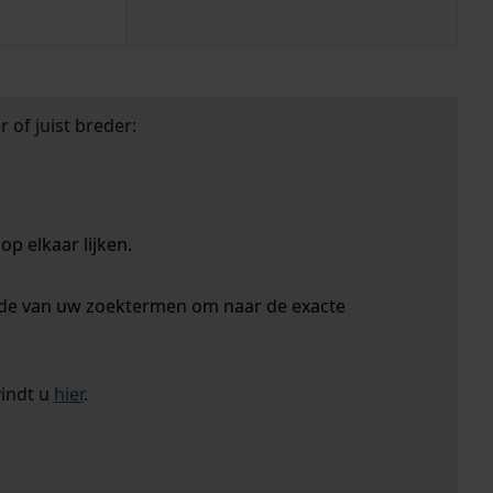
 of juist breder:
p elkaar lijken.
nde van uw zoektermen om naar de exacte
vindt u
hier
.