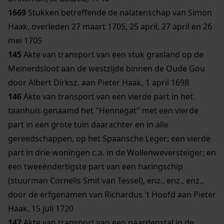
1669
Stukken betreffende de nalatenschap van Simon
Haak, overleden 27 maart 1705, 25 april, 27 april en 26
mei 1705
145
Akte van transport van een stuk grasland op de
Meinerdsloot aan de westzijde binnen de Oude Gou
door Albert Dirksz. aan Pieter Haak, 1 april 1698
146
Akte van transport van een vierde part in het
taanhuis genaamd het "Hennegat" met een vierde
part in een grote tuin daarachter en in alle
gereedschappen, op het Spaansche Leger; een vierde
part in drie woningen c.a. in de Wollenweversteiger; en
een tweeëndertigste part van een haringschip
(stuurman Cornelis Smit van Tessel), enz., enz., enz.,
door de erfgenamen van Richardus 't Hoofd aan Pieter
Haak, 15 juli 1720
147
Akte van transport van een paardenstal in de