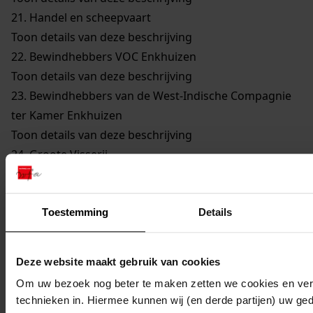
21.
Handel en scheepvaart
Toon details van deze beschrijving
22.
Bewindhebbers VOC Enkhuizen
Toon details van deze beschrijving
23.
Bewindhebbers van de West-Indische Compagnie
ter Kamer Enkhuizen
Toon details van deze beschrijving
24.
Groote Visserij
Toon details van deze beschrijving
25.
Walvisvaarders
Toon details van deze beschrijving
Toestemming
Details
26.
Gilden en Neringen
Toon details van deze beschrijving
Deze website maakt gebruik van cookies
27.
Kerkelijke Zaken
Om uw bezoek nog beter te maken zetten we cookies en verg
Toon details van deze beschrijving
technieken in. Hiermee kunnen wij (en derde partijen) uw ge
28.
Onderwijs