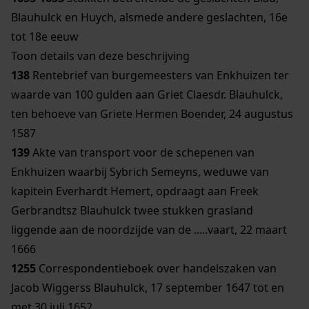
Blauhulck en Huych, alsmede andere geslachten, 16e
tot 18e eeuw
Toon details van deze beschrijving
138
Rentebrief van burgemeesters van Enkhuizen ter
waarde van 100 gulden aan Griet Claesdr. Blauhulck,
ten behoeve van Griete Hermen Boender, 24 augustus
1587
139
Akte van transport voor de schepenen van
Enkhuizen waarbij Sybrich Semeyns, weduwe van
kapitein Everhardt Hemert, opdraagt aan Freek
Gerbrandtsz Blauhulck twee stukken grasland
liggende aan de noordzijde van de .....vaart, 22 maart
1666
1255
Correspondentieboek over handelszaken van
Jacob Wiggerss Blauhulck, 17 september 1647 tot en
met 30 juli 1652