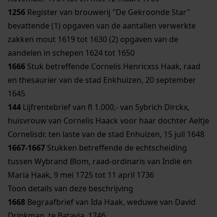
1256
Register van brouwerij "De Gekroonde Star"
bevattende (1) opgaven van de aantallen verwerkte
zakken mout 1619 tot 1630 (2) opgaven van de
aandelen in schepen 1624 tot 1650
1666
Stuk betreffende Cornelis Henricxss Haak, raad
en thesaurier van de stad Enkhuizen, 20 september
1645
144
Lijfrentebrief van fl 1.000,- van Sybrich Dirckx,
huisvrouw van Cornelis Haack voor haar dochter Aeltje
Cornelisdr. ten laste van de stad Enhuizen, 15 juli 1648
1667-1667
Stukken betreffende de echtscheiding
tussen Wybrand Blom, raad-ordinaris van Indië en
Maria Haak, 9 mei 1725 tot 11 april 1736
Toon details van deze beschrijving
1668
Begraafbrief van Ida Haak, weduwe van David
Drinkman, te Batavia, 1746