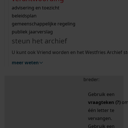
zoektips
Wij helpen u op weg met een aantal zoektips.
bekijk ons geschiedenislokaal
vergunningen
bouwvergunningen
advisering en toezicht
bekijk alle zoektips
beeld en geluid
omgevingsvergunningen
beleidsplan
uitleg nodig?
gemeenschappelijke regeling
publiek jaarverslag
Mijn Studiezaal (inloggen)
Wij helpen u op weg met een aantal zoektips.
steun het archief
bekijk alle zoektips
Door leestekens in
U kunt ook Vriend worden en het Westfries Archief s
uw zoekopdracht te
meer weten
gebruiken, zoekt u
specifieker of juist
breder:
Gebruik een
vraagteken (?)
o
één letter te
vervangen.
Gebruik een