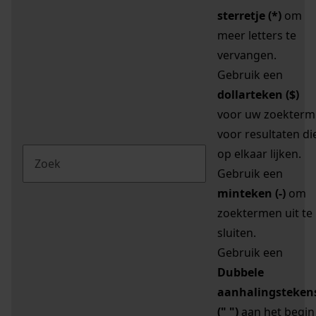
sterretje (*)
om
meer letters te
vervangen.
Gebruik een
dollarteken ($)
voor uw zoekterm
voor resultaten di
op elkaar lijken.
Gebruik een
minteken (-)
om
zoektermen uit te
sluiten.
Gebruik een
Dubbele
aanhalingsteken
(" ")
aan het begin