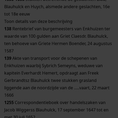
Blauhulck en Huych, alsmede andere geslachten, 16e
tot 18e eeuw
Toon details van deze beschrijving
138
Rentebrief van burgemeesters van Enkhuizen ter
waarde van 100 gulden aan Griet Claesdr. Blauhulck,
ten behoeve van Griete Hermen Boender, 24 augustus
1587
139
Akte van transport voor de schepenen van
Enkhuizen waarbij Sybrich Semeyns, weduwe van
kapitein Everhardt Hemert, opdraagt aan Freek
Gerbrandtsz Blauhulck twee stukken grasland
liggende aan de noordzijde van de .....vaart, 22 maart
1666
1255
Correspondentieboek over handelszaken van
Jacob Wiggerss Blauhulck, 17 september 1647 tot en
met 30 juli 1652