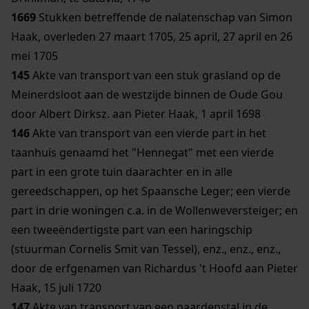
1669
Stukken betreffende de nalatenschap van Simon
Haak, overleden 27 maart 1705, 25 april, 27 april en 26
mei 1705
145
Akte van transport van een stuk grasland op de
Meinerdsloot aan de westzijde binnen de Oude Gou
door Albert Dirksz. aan Pieter Haak, 1 april 1698
146
Akte van transport van een vierde part in het
taanhuis genaamd het "Hennegat" met een vierde
part in een grote tuin daarachter en in alle
gereedschappen, op het Spaansche Leger; een vierde
part in drie woningen c.a. in de Wollenweversteiger; en
een tweeëndertigste part van een haringschip
(stuurman Cornelis Smit van Tessel), enz., enz., enz.,
door de erfgenamen van Richardus 't Hoofd aan Pieter
Haak, 15 juli 1720
147
Akte van transport van een paardenstal in de