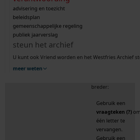
zoektips
Wij helpen u op weg met een aantal zoektips.
bekijk ons geschiedenislokaal
vergunningen
bouwvergunningen
advisering en toezicht
bekijk alle zoektips
beeld en geluid
omgevingsvergunningen
beleidsplan
uitleg nodig?
gemeenschappelijke regeling
publiek jaarverslag
Mijn Studiezaal (inloggen)
Wij helpen u op weg met een aantal zoektips.
steun het archief
bekijk alle zoektips
Door leestekens in
U kunt ook Vriend worden en het Westfries Archief s
uw zoekopdracht te
meer weten
gebruiken, zoekt u
specifieker of juist
breder:
Gebruik een
vraagteken (?)
o
één letter te
vervangen.
Gebruik een