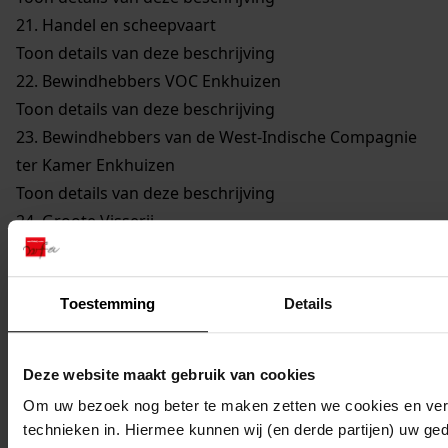
21.
Handel en scheepvaart
Toon details van deze beschrijving
22.
Bewindhebbers VOC Enkhuizen
Toon details van deze beschrijving
23.
Bewindhebbers van de West-Indische Compagnie
ter Kamer Enkhuizen
Toon details van deze beschrijving
24.
Groote Visserij
Toon details van deze beschrijving
25.
Walvisvaarders
Toon details van deze beschrijving
Toestemming
Details
26.
Gilden en Neringen
Toon details van deze beschrijving
Deze website maakt gebruik van cookies
27.
Kerkelijke Zaken
Om uw bezoek nog beter te maken zetten we cookies en verg
Toon details van deze beschrijving
technieken in. Hiermee kunnen wij (en derde partijen) uw ge
28.
Onderwijs