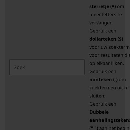
sterretje (*)
om
meer letters te
vervangen.
Gebruik een
dollarteken ($)
voor uw zoekterm
voor resultaten di
op elkaar lijken.
Gebruik een
minteken (-)
om
zoektermen uit te
sluiten.
Gebruik een
Dubbele
aanhalingsteken
(" ")
aan het begin