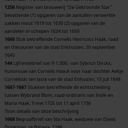
1256
Register van brouwerij "De Gekroonde Star"
bevattende (1) opgaven van de aantallen verwerkte
zakken mout 1619 tot 1630 (2) opgaven van de
aandelen in schepen 1624 tot 1650
1666
Stuk betreffende Cornelis Henricxss Haak, raad
en thesaurier van de stad Enkhuizen, 20 september
1645
144
Lijfrentebrief van fl 1.000,- van Sybrich Dirckx,
huisvrouw van Cornelis Haack voor haar dochter Aeltje
Cornelisdr. ten laste van de stad Enhuizen, 15 juli 1648
1667-1667
Stukken betreffende de echtscheiding
tussen Wybrand Blom, raad-ordinaris van Indië en
Maria Haak, 9 mei 1725 tot 11 april 1736
Toon details van deze beschrijving
1668
Begraafbrief van Ida Haak, weduwe van David
Drinkman, te Batavia, 1746