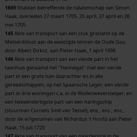
1669
Stukken betreffende de nalatenschap van Simon
Haak, overleden 27 maart 1705, 25 april, 27 april en 26
mei 1705
145
Akte van transport van een stuk grasland op de
Meinerdsloot aan de westzijde binnen de Oude Gou
door Albert Dirksz. aan Pieter Haak, 1 april 1698
146
Akte van transport van een vierde part in het
taanhuis genaamd het "Hennegat" met een vierde
part in een grote tuin daarachter en in alle
gereedschappen, op het Spaansche Leger; een vierde
part in drie woningen c.a. in de Wollenweversteiger; en
een tweeëndertigste part van een haringschip
(stuurman Cornelis Smit van Tessel), enz., enz., enz.,
door de erfgenamen van Richardus 't Hoofd aan Pieter
Haak, 15 juli 1720
147
Akte van transport van een paardenstal in de