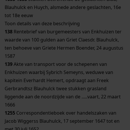
Blauhulck en Huych, alsmede andere geslachten, 16e
tot 18e eeuw
Toon details van deze beschrijving
138
Rentebrief van burgemeesters van Enkhuizen ter
waarde van 100 gulden aan Griet Claesdr. Blauhulck,
ten behoeve van Griete Hermen Boender, 24 augustus
1587
139
Akte van transport voor de schepenen van
Enkhuizen waarbij Sybrich Semeyns, weduwe van
kapitein Everhardt Hemert, opdraagt aan Freek
Gerbrandtsz Blauhulck twee stukken grasland
liggende aan de noordzijde van de .....vaart, 22 maart
1666
1255
Correspondentieboek over handelszaken van
Jacob Wiggerss Blauhulck, 17 september 1647 tot en
met 30 juli 1652