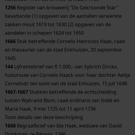
1256
Register van brouwerij "De Gekroonde Star"
bevattende (1) opgaven van de aantallen verwerkte
zakken mout 1619 tot 1630 (2) opgaven van de
aandelen in schepen 1624 tot 1650
1666
Stuk betreffende Cornelis Henricxss Haak, raad
en thesaurier van de stad Enkhuizen, 20 september
1645
144
Lijfrentebrief van fl 1.000,- van Sybrich Dirckx,
huisvrouw van Cornelis Haack voor haar dochter Aeltje
Cornelisdr. ten laste van de stad Enhuizen, 15 juli 1648
1667-1667
Stukken betreffende de echtscheiding
tussen Wybrand Blom, raad-ordinaris van Indië en
Maria Haak, 9 mei 1725 tot 11 april 1736
Toon details van deze beschrijving
1668
Begraafbrief van Ida Haak, weduwe van David
Drinkman, te Batavia, 1746