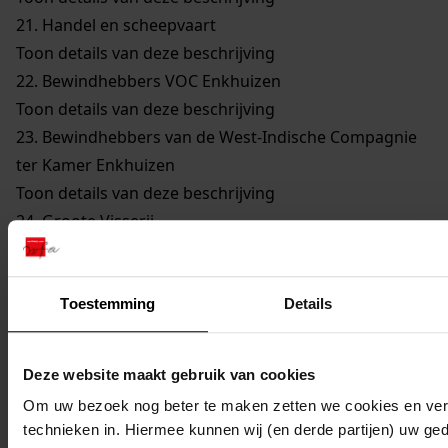
21.
Handel en scheepvaart
Toon details van deze beschrijving
22.
Bewindhebbers VOC Enkhuizen
Toon details van deze beschrijving
23.
Bewindhebbers van de West-Indische Compagnie
ter Kamer Enkhuizen
Toon details van deze beschrijving
24.
Groote Visserij
Toon details van deze beschrijving
25.
Walvisvaarders
Toon details van deze beschrijving
Toestemming
Details
26.
Gilden en Neringen
Toon details van deze beschrijving
Deze website maakt gebruik van cookies
27.
Kerkelijke Zaken
Om uw bezoek nog beter te maken zetten we cookies en verg
Toon details van deze beschrijving
technieken in. Hiermee kunnen wij (en derde partijen) uw ge
28.
Onderwijs