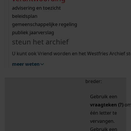
zoektips
Wij helpen u op weg met een aantal zoektips.
bekijk ons geschiedenislokaal
vergunningen
bouwvergunningen
advisering en toezicht
bekijk alle zoektips
beeld en geluid
omgevingsvergunningen
beleidsplan
uitleg nodig?
gemeenschappelijke regeling
publiek jaarverslag
Mijn Studiezaal (inloggen)
Wij helpen u op weg met een aantal zoektips.
steun het archief
bekijk alle zoektips
Door leestekens in
U kunt ook Vriend worden en het Westfries Archief s
uw zoekopdracht te
meer weten
gebruiken, zoekt u
specifieker of juist
breder:
Gebruik een
vraagteken (?)
o
één letter te
vervangen.
Gebruik een