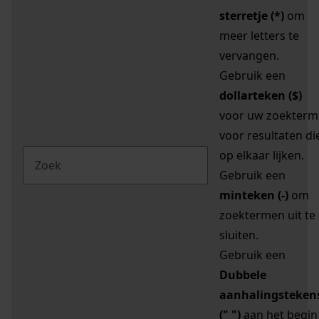
sterretje (*)
om
meer letters te
vervangen.
Gebruik een
dollarteken ($)
voor uw zoekterm
voor resultaten di
op elkaar lijken.
Gebruik een
minteken (-)
om
zoektermen uit te
sluiten.
Gebruik een
Dubbele
aanhalingsteken
(" ")
aan het begin