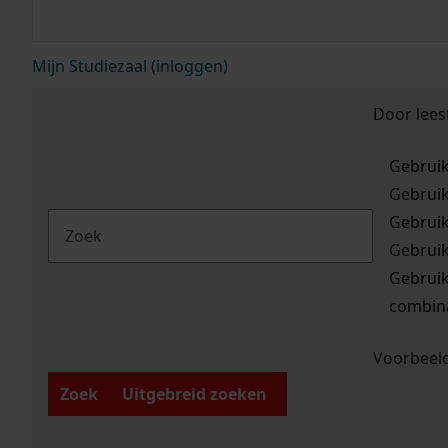
Mijn Studiezaal (inloggen)
Door lees
Gebrui
Gebrui
Gebrui
Gebrui
Gebrui
combina
Voorbeeld
Zoek
Uitgebreid zoeken