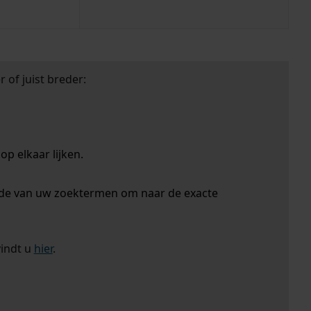
 of juist breder:
p elkaar lijken.
nde van uw zoektermen om naar de exacte
vindt u
hier
.