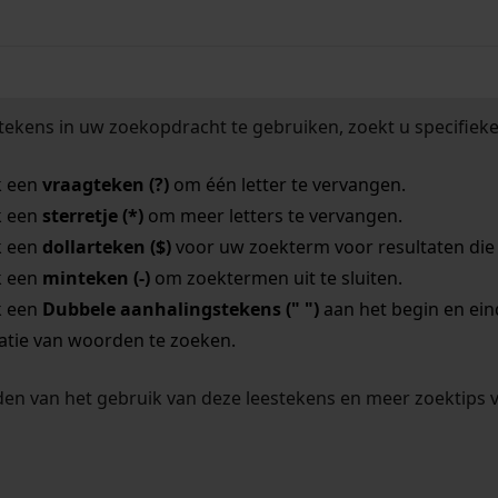
tekens in uw zoekopdracht te gebruiken, zoekt u specifieker
k een
vraagteken (?)
om één letter te vervangen.
k een
sterretje (*)
om meer letters te vervangen.
k een
dollarteken ($)
voor uw zoekterm voor resultaten die o
k een
minteken (-)
om zoektermen uit te sluiten.
k een
Dubbele aanhalingstekens (" ")
aan het begin en ei
tie van woorden te zoeken.
en van het gebruik van deze leestekens en meer zoektips 