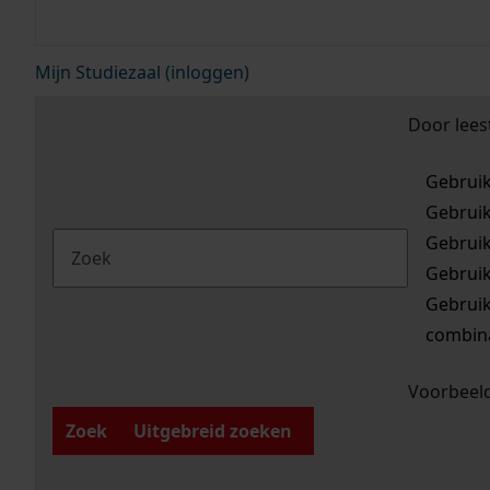
Mijn Studiezaal (inloggen)
Door lees
Gebrui
Gebrui
Gebrui
Gebrui
Gebrui
combina
Voorbeeld
Zoek
Uitgebreid zoeken