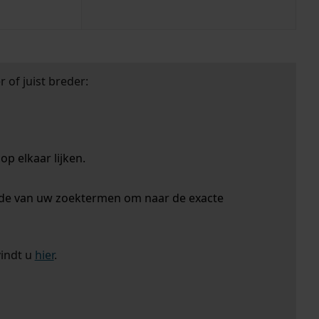
 of juist breder:
p elkaar lijken.
nde van uw zoektermen om naar de exacte
vindt u
hier
.