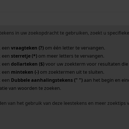
tekens in uw zoekopdracht te gebruiken, zoekt u specifieker
k een
vraagteken (?)
om één letter te vervangen.
k een
sterretje (*)
om meer letters te vervangen.
k een
dollarteken ($)
voor uw zoekterm voor resultaten die o
k een
minteken (-)
om zoektermen uit te sluiten.
k een
Dubbele aanhalingstekens (" ")
aan het begin en ei
tie van woorden te zoeken.
en van het gebruik van deze leestekens en meer zoektips 