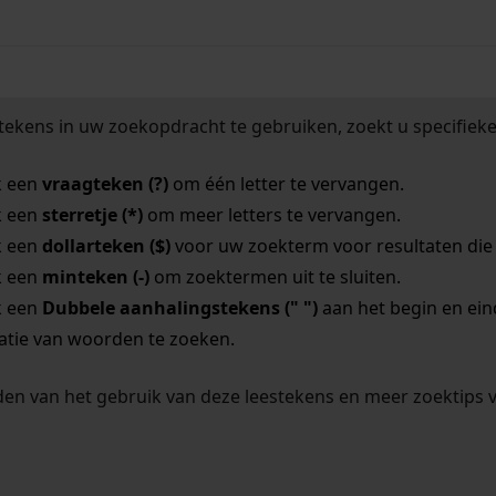
tekens in uw zoekopdracht te gebruiken, zoekt u specifieker
k een
vraagteken (?)
om één letter te vervangen.
k een
sterretje (*)
om meer letters te vervangen.
k een
dollarteken ($)
voor uw zoekterm voor resultaten die o
k een
minteken (-)
om zoektermen uit te sluiten.
k een
Dubbele aanhalingstekens (" ")
aan het begin en ei
tie van woorden te zoeken.
en van het gebruik van deze leestekens en meer zoektips 