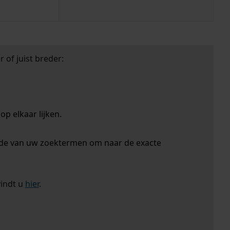
 of juist breder:
p elkaar lijken.
nde van uw zoektermen om naar de exacte
vindt u
hier
.