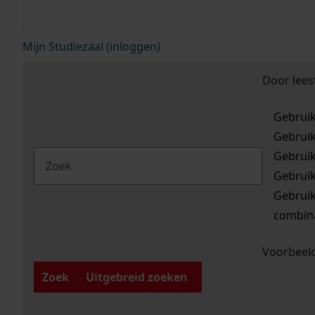
Mijn Studiezaal (inloggen)
Door lees
Gebrui
Gebrui
Gebrui
Gebrui
Gebrui
combina
Voorbeeld
Zoek
Uitgebreid zoeken