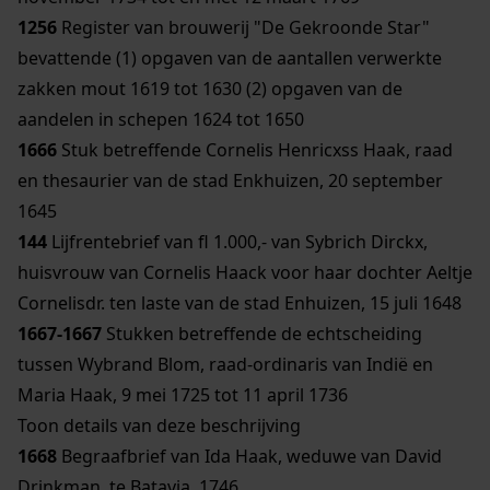
1256
Register van brouwerij "De Gekroonde Star"
bevattende (1) opgaven van de aantallen verwerkte
zakken mout 1619 tot 1630 (2) opgaven van de
aandelen in schepen 1624 tot 1650
1666
Stuk betreffende Cornelis Henricxss Haak, raad
en thesaurier van de stad Enkhuizen, 20 september
1645
144
Lijfrentebrief van fl 1.000,- van Sybrich Dirckx,
huisvrouw van Cornelis Haack voor haar dochter Aeltje
Cornelisdr. ten laste van de stad Enhuizen, 15 juli 1648
1667-1667
Stukken betreffende de echtscheiding
tussen Wybrand Blom, raad-ordinaris van Indië en
Maria Haak, 9 mei 1725 tot 11 april 1736
Toon details van deze beschrijving
1668
Begraafbrief van Ida Haak, weduwe van David
Drinkman, te Batavia, 1746