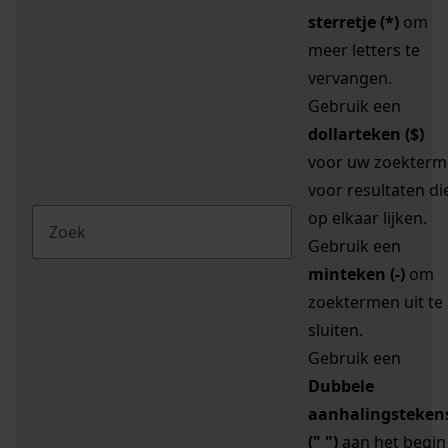
sterretje (*)
om
meer letters te
vervangen.
Gebruik een
dollarteken ($)
voor uw zoekterm
voor resultaten di
op elkaar lijken.
Gebruik een
minteken (-)
om
zoektermen uit te
sluiten.
Gebruik een
Dubbele
aanhalingsteken
(" ")
aan het begin