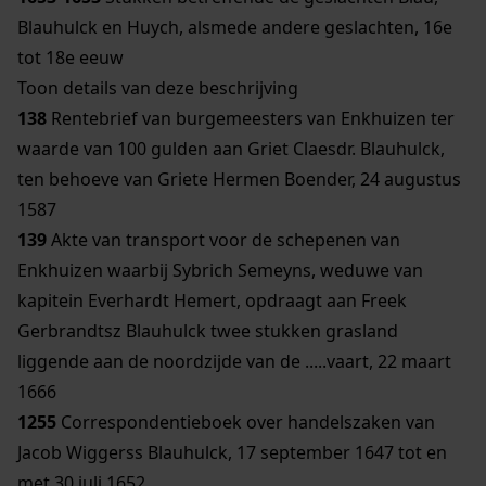
Blauhulck en Huych, alsmede andere geslachten, 16e
tot 18e eeuw
Toon details van deze beschrijving
138
Rentebrief van burgemeesters van Enkhuizen ter
waarde van 100 gulden aan Griet Claesdr. Blauhulck,
ten behoeve van Griete Hermen Boender, 24 augustus
1587
139
Akte van transport voor de schepenen van
Enkhuizen waarbij Sybrich Semeyns, weduwe van
kapitein Everhardt Hemert, opdraagt aan Freek
Gerbrandtsz Blauhulck twee stukken grasland
liggende aan de noordzijde van de .....vaart, 22 maart
1666
1255
Correspondentieboek over handelszaken van
Jacob Wiggerss Blauhulck, 17 september 1647 tot en
met 30 juli 1652