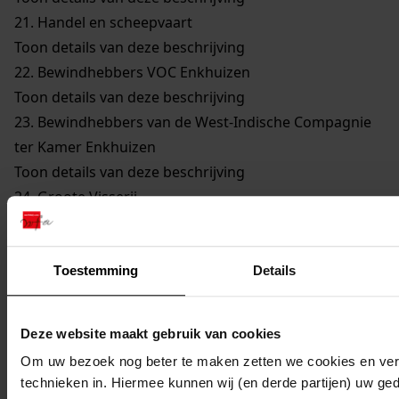
21.
Handel en scheepvaart
Toon details van deze beschrijving
22.
Bewindhebbers VOC Enkhuizen
Toon details van deze beschrijving
23.
Bewindhebbers van de West-Indische Compagnie
ter Kamer Enkhuizen
Toon details van deze beschrijving
24.
Groote Visserij
Toon details van deze beschrijving
25.
Walvisvaarders
Toon details van deze beschrijving
Toestemming
Details
26.
Gilden en Neringen
Toon details van deze beschrijving
Deze website maakt gebruik van cookies
27.
Kerkelijke Zaken
Om uw bezoek nog beter te maken zetten we cookies en verg
Toon details van deze beschrijving
technieken in. Hiermee kunnen wij (en derde partijen) uw ge
28.
Onderwijs