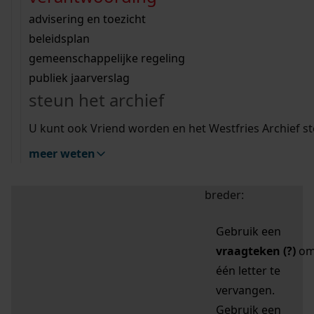
zoektips
Wij helpen u op weg met een aantal zoektips.
bekijk ons geschiedenislokaal
vergunningen
bouwvergunningen
advisering en toezicht
bekijk alle zoektips
beeld en geluid
omgevingsvergunningen
beleidsplan
uitleg nodig?
gemeenschappelijke regeling
publiek jaarverslag
Mijn Studiezaal (inloggen)
Wij helpen u op weg met een aantal zoektips.
steun het archief
bekijk alle zoektips
Door leestekens in
U kunt ook Vriend worden en het Westfries Archief s
uw zoekopdracht te
meer weten
gebruiken, zoekt u
specifieker of juist
breder:
Gebruik een
vraagteken (?)
o
één letter te
vervangen.
Gebruik een