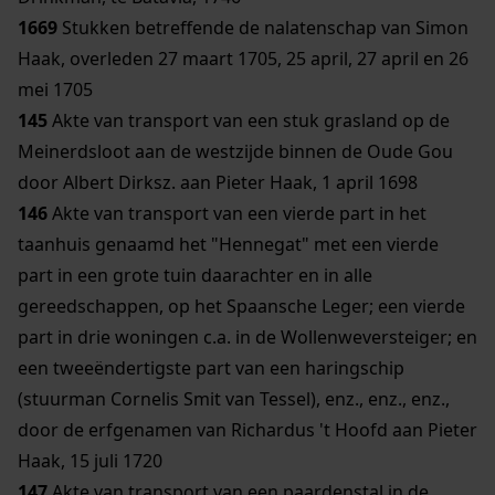
1669
Stukken betreffende de nalatenschap van Simon
Haak, overleden 27 maart 1705, 25 april, 27 april en 26
mei 1705
145
Akte van transport van een stuk grasland op de
Meinerdsloot aan de westzijde binnen de Oude Gou
door Albert Dirksz. aan Pieter Haak, 1 april 1698
146
Akte van transport van een vierde part in het
taanhuis genaamd het "Hennegat" met een vierde
part in een grote tuin daarachter en in alle
gereedschappen, op het Spaansche Leger; een vierde
part in drie woningen c.a. in de Wollenweversteiger; en
een tweeëndertigste part van een haringschip
(stuurman Cornelis Smit van Tessel), enz., enz., enz.,
door de erfgenamen van Richardus 't Hoofd aan Pieter
Haak, 15 juli 1720
147
Akte van transport van een paardenstal in de