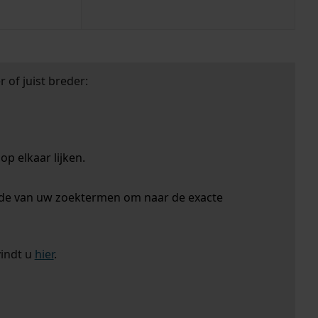
 of juist breder:
p elkaar lijken.
nde van uw zoektermen om naar de exacte
vindt u
hier
.