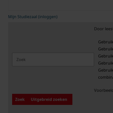
Mijn Studiezaal (inloggen)
Door lees
Gebrui
Gebrui
Gebrui
Gebrui
Gebrui
combina
Voorbeeld
Zoek
Uitgebreid zoeken