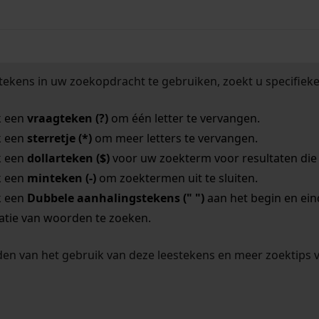
tekens in uw zoekopdracht te gebruiken, zoekt u specifieker
k een
vraagteken (?)
om één letter te vervangen.
k een
sterretje (*)
om meer letters te vervangen.
k een
dollarteken ($)
voor uw zoekterm voor resultaten die o
k een
minteken (-)
om zoektermen uit te sluiten.
k een
Dubbele aanhalingstekens (" ")
aan het begin en ei
tie van woorden te zoeken.
en van het gebruik van deze leestekens en meer zoektips 