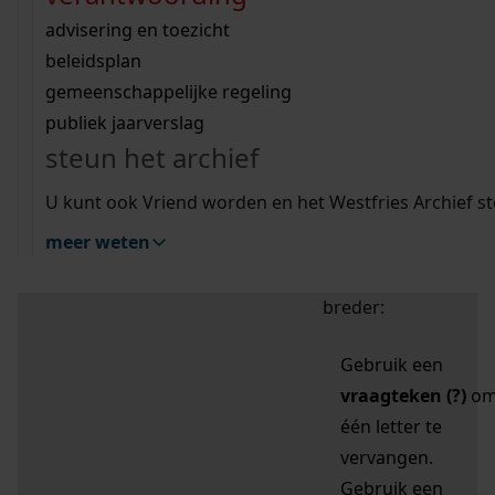
zoektips
Wij helpen u op weg met een aantal zoektips.
bekijk ons geschiedenislokaal
vergunningen
bouwvergunningen
advisering en toezicht
bekijk alle zoektips
beeld en geluid
omgevingsvergunningen
beleidsplan
uitleg nodig?
gemeenschappelijke regeling
publiek jaarverslag
Mijn Studiezaal (inloggen)
Wij helpen u op weg met een aantal zoektips.
steun het archief
bekijk alle zoektips
Door leestekens in
U kunt ook Vriend worden en het Westfries Archief s
uw zoekopdracht te
meer weten
gebruiken, zoekt u
specifieker of juist
breder:
Gebruik een
vraagteken (?)
o
één letter te
vervangen.
Gebruik een