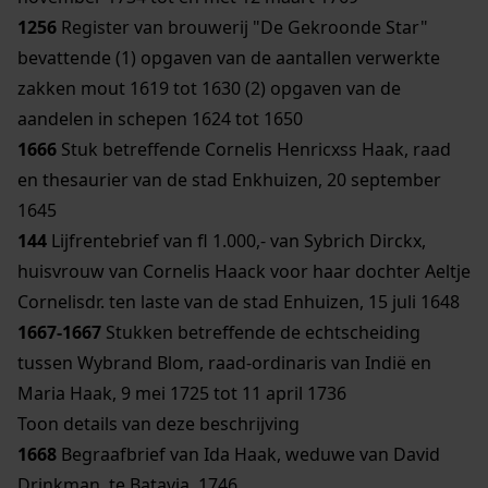
1256
Register van brouwerij "De Gekroonde Star"
bevattende (1) opgaven van de aantallen verwerkte
zakken mout 1619 tot 1630 (2) opgaven van de
aandelen in schepen 1624 tot 1650
1666
Stuk betreffende Cornelis Henricxss Haak, raad
en thesaurier van de stad Enkhuizen, 20 september
1645
144
Lijfrentebrief van fl 1.000,- van Sybrich Dirckx,
huisvrouw van Cornelis Haack voor haar dochter Aeltje
Cornelisdr. ten laste van de stad Enhuizen, 15 juli 1648
1667-1667
Stukken betreffende de echtscheiding
tussen Wybrand Blom, raad-ordinaris van Indië en
Maria Haak, 9 mei 1725 tot 11 april 1736
Toon details van deze beschrijving
1668
Begraafbrief van Ida Haak, weduwe van David
Drinkman, te Batavia, 1746