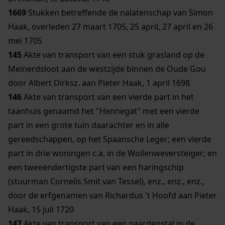
1669
Stukken betreffende de nalatenschap van Simon
Haak, overleden 27 maart 1705, 25 april, 27 april en 26
mei 1705
145
Akte van transport van een stuk grasland op de
Meinerdsloot aan de westzijde binnen de Oude Gou
door Albert Dirksz. aan Pieter Haak, 1 april 1698
146
Akte van transport van een vierde part in het
taanhuis genaamd het "Hennegat" met een vierde
part in een grote tuin daarachter en in alle
gereedschappen, op het Spaansche Leger; een vierde
part in drie woningen c.a. in de Wollenweversteiger; en
een tweeëndertigste part van een haringschip
(stuurman Cornelis Smit van Tessel), enz., enz., enz.,
door de erfgenamen van Richardus 't Hoofd aan Pieter
Haak, 15 juli 1720
147
Akte van transport van een paardenstal in de