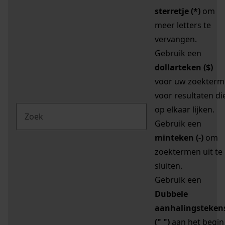
sterretje (*)
om
meer letters te
vervangen.
Gebruik een
dollarteken ($)
voor uw zoekterm
voor resultaten di
op elkaar lijken.
Gebruik een
minteken (-)
om
zoektermen uit te
sluiten.
Gebruik een
Dubbele
aanhalingsteken
(" ")
aan het begin