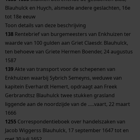
Blauhulck en Huych, alsmede andere geslachten, 16e
tot 18e eeuw
Toon details van deze beschrijving
138
Rentebrief van burgemeesters van Enkhuizen ter
waarde van 100 gulden aan Griet Claesdr. Blauhulck,
ten behoeve van Griete Hermen Boender, 24 augustus
1587
139
Akte van transport voor de schepenen van
Enkhuizen waarbij Sybrich Semeyns, weduwe van
kapitein Everhardt Hemert, opdraagt aan Freek
Gerbrandtsz Blauhulck twee stukken grasland
liggende aan de noordzijde van de .....vaart, 22 maart
1666
1255
Correspondentieboek over handelszaken van
Jacob Wiggerss Blauhulck, 17 september 1647 tot en
met 30 juli 1652