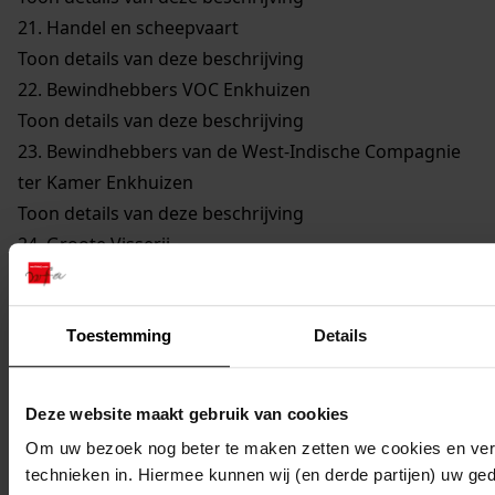
21.
Handel en scheepvaart
Toon details van deze beschrijving
22.
Bewindhebbers VOC Enkhuizen
Toon details van deze beschrijving
23.
Bewindhebbers van de West-Indische Compagnie
ter Kamer Enkhuizen
Toon details van deze beschrijving
24.
Groote Visserij
Toon details van deze beschrijving
25.
Walvisvaarders
Toon details van deze beschrijving
Toestemming
Details
26.
Gilden en Neringen
Toon details van deze beschrijving
Deze website maakt gebruik van cookies
27.
Kerkelijke Zaken
Om uw bezoek nog beter te maken zetten we cookies en verg
Toon details van deze beschrijving
technieken in. Hiermee kunnen wij (en derde partijen) uw ge
28.
Onderwijs