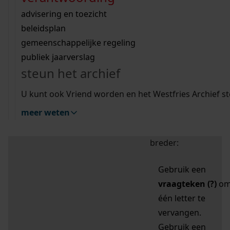
zoektips
Wij helpen u op weg met een aantal zoektips.
bekijk ons geschiedenislokaal
vergunningen
bouwvergunningen
advisering en toezicht
bekijk alle zoektips
beeld en geluid
omgevingsvergunningen
beleidsplan
uitleg nodig?
gemeenschappelijke regeling
publiek jaarverslag
Mijn Studiezaal (inloggen)
Wij helpen u op weg met een aantal zoektips.
steun het archief
bekijk alle zoektips
Door leestekens in
U kunt ook Vriend worden en het Westfries Archief s
uw zoekopdracht te
meer weten
gebruiken, zoekt u
specifieker of juist
breder:
Gebruik een
vraagteken (?)
o
één letter te
vervangen.
Gebruik een