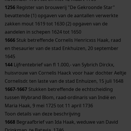
1256
Register van brouwerij "De Gekroonde Star"
bevattende (1) opgaven van de aantallen verwerkte
zakken mout 1619 tot 1630 (2) opgaven van de
aandelen in schepen 1624 tot 1650
1666
Stuk betreffende Cornelis Henricxss Haak, raad
en thesaurier van de stad Enkhuizen, 20 september
1645
144
Lijfrentebrief van fl 1.000,- van Sybrich Dirckx,
huisvrouw van Cornelis Haack voor haar dochter Aeltje
Cornelisdr. ten laste van de stad Enhuizen, 15 juli 1648
1667-1667
Stukken betreffende de echtscheiding
tussen Wybrand Blom, raad-ordinaris van Indië en
Maria Haak, 9 mei 1725 tot 11 april 1736
Toon details van deze beschrijving
1668
Begraafbrief van Ida Haak, weduwe van David
Drinkman, te Batavia, 1746