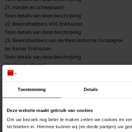
21.
Handel en scheepvaart
Toon details van deze beschrijving
22.
Bewindhebbers VOC Enkhuizen
Toon details van deze beschrijving
23.
Bewindhebbers van de West-Indische Compagnie
ter Kamer Enkhuizen
Toon details van deze beschrijving
24.
Groote Visserij
Toon details van deze beschrijving
25.
Walvisvaarders
Toon details van deze beschrijving
Toestemming
Details
26.
Gilden en Neringen
Toon details van deze beschrijving
Deze website maakt gebruik van cookies
27.
Kerkelijke Zaken
Om uw bezoek nog beter te maken zetten we cookies en verg
Toon details van deze beschrijving
technieken in. Hiermee kunnen wij (en derde partijen) uw ge
28.
Onderwijs