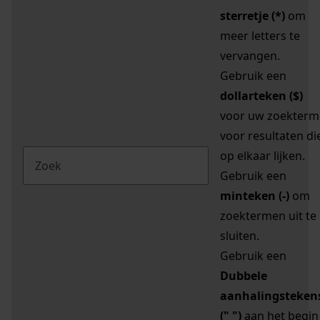
sterretje (*)
om
meer letters te
vervangen.
Gebruik een
dollarteken ($)
voor uw zoekterm
voor resultaten di
op elkaar lijken.
Gebruik een
minteken (-)
om
zoektermen uit te
sluiten.
Gebruik een
Dubbele
aanhalingsteken
(" ")
aan het begin