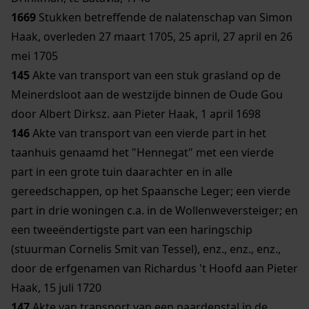
1669
Stukken betreffende de nalatenschap van Simon
Haak, overleden 27 maart 1705, 25 april, 27 april en 26
mei 1705
145
Akte van transport van een stuk grasland op de
Meinerdsloot aan de westzijde binnen de Oude Gou
door Albert Dirksz. aan Pieter Haak, 1 april 1698
146
Akte van transport van een vierde part in het
taanhuis genaamd het "Hennegat" met een vierde
part in een grote tuin daarachter en in alle
gereedschappen, op het Spaansche Leger; een vierde
part in drie woningen c.a. in de Wollenweversteiger; en
een tweeëndertigste part van een haringschip
(stuurman Cornelis Smit van Tessel), enz., enz., enz.,
door de erfgenamen van Richardus 't Hoofd aan Pieter
Haak, 15 juli 1720
147
Akte van transport van een paardenstal in de