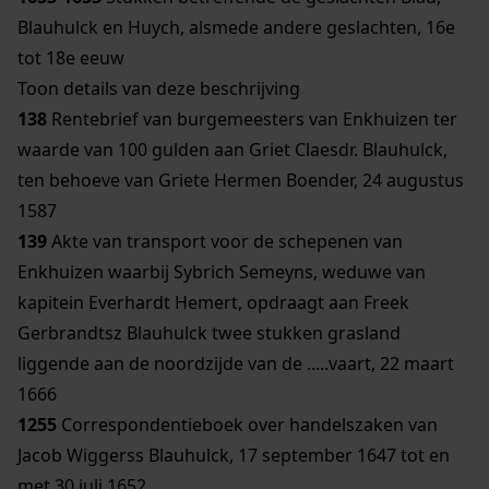
Blauhulck en Huych, alsmede andere geslachten, 16e
tot 18e eeuw
Toon details van deze beschrijving
138
Rentebrief van burgemeesters van Enkhuizen ter
waarde van 100 gulden aan Griet Claesdr. Blauhulck,
ten behoeve van Griete Hermen Boender, 24 augustus
1587
139
Akte van transport voor de schepenen van
Enkhuizen waarbij Sybrich Semeyns, weduwe van
kapitein Everhardt Hemert, opdraagt aan Freek
Gerbrandtsz Blauhulck twee stukken grasland
liggende aan de noordzijde van de .....vaart, 22 maart
1666
1255
Correspondentieboek over handelszaken van
Jacob Wiggerss Blauhulck, 17 september 1647 tot en
met 30 juli 1652