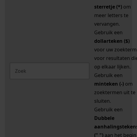
sterretje (*)
om
meer letters te
vervangen.
Gebruik een
dollarteken ($)
voor uw zoekterm
voor resultaten di
op elkaar lijken.
Gebruik een
minteken (-)
om
zoektermen uit te
sluiten.
Gebruik een
Dubbele
aanhalingsteken
(" ")
aan het begin