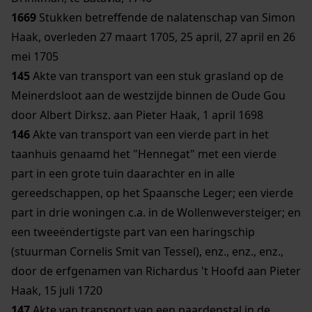
1669
Stukken betreffende de nalatenschap van Simon
Haak, overleden 27 maart 1705, 25 april, 27 april en 26
mei 1705
145
Akte van transport van een stuk grasland op de
Meinerdsloot aan de westzijde binnen de Oude Gou
door Albert Dirksz. aan Pieter Haak, 1 april 1698
146
Akte van transport van een vierde part in het
taanhuis genaamd het "Hennegat" met een vierde
part in een grote tuin daarachter en in alle
gereedschappen, op het Spaansche Leger; een vierde
part in drie woningen c.a. in de Wollenweversteiger; en
een tweeëndertigste part van een haringschip
(stuurman Cornelis Smit van Tessel), enz., enz., enz.,
door de erfgenamen van Richardus 't Hoofd aan Pieter
Haak, 15 juli 1720
147
Akte van transport van een paardenstal in de