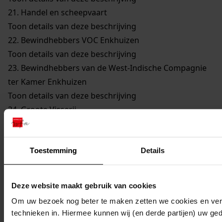
21.
Handel en scheepvaart
Toon details van deze beschrijving
22.
Bewindhebbers VOC Enkhuizen
Toon details van deze beschrijving
23.
Bewindhebbers van de West-Indische Compagnie
ter Kamer Enkhuizen
Toon details van deze beschrijving
24.
Groote Visserij
Toon details van deze beschrijving
25.
Walvisvaarders
Toon details van deze beschrijving
Toestemming
Details
26.
Gilden en Neringen
Toon details van deze beschrijving
Deze website maakt gebruik van cookies
27.
Kerkelijke Zaken
Om uw bezoek nog beter te maken zetten we cookies en verg
Toon details van deze beschrijving
technieken in. Hiermee kunnen wij (en derde partijen) uw ge
28.
Onderwijs