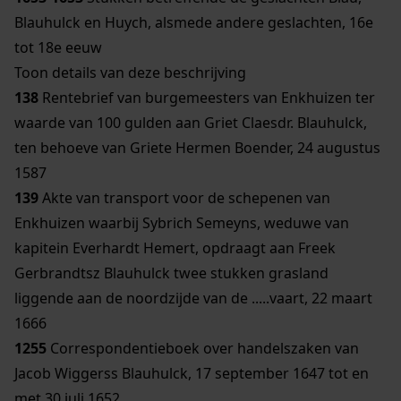
Blauhulck en Huych, alsmede andere geslachten, 16e
tot 18e eeuw
Toon details van deze beschrijving
138
Rentebrief van burgemeesters van Enkhuizen ter
waarde van 100 gulden aan Griet Claesdr. Blauhulck,
ten behoeve van Griete Hermen Boender, 24 augustus
1587
139
Akte van transport voor de schepenen van
Enkhuizen waarbij Sybrich Semeyns, weduwe van
kapitein Everhardt Hemert, opdraagt aan Freek
Gerbrandtsz Blauhulck twee stukken grasland
liggende aan de noordzijde van de .....vaart, 22 maart
1666
1255
Correspondentieboek over handelszaken van
Jacob Wiggerss Blauhulck, 17 september 1647 tot en
met 30 juli 1652