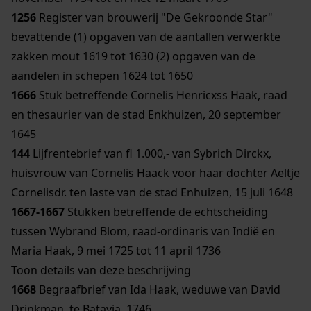
1256
Register van brouwerij "De Gekroonde Star"
bevattende (1) opgaven van de aantallen verwerkte
zakken mout 1619 tot 1630 (2) opgaven van de
aandelen in schepen 1624 tot 1650
1666
Stuk betreffende Cornelis Henricxss Haak, raad
en thesaurier van de stad Enkhuizen, 20 september
1645
144
Lijfrentebrief van fl 1.000,- van Sybrich Dirckx,
huisvrouw van Cornelis Haack voor haar dochter Aeltje
Cornelisdr. ten laste van de stad Enhuizen, 15 juli 1648
1667-1667
Stukken betreffende de echtscheiding
tussen Wybrand Blom, raad-ordinaris van Indië en
Maria Haak, 9 mei 1725 tot 11 april 1736
Toon details van deze beschrijving
1668
Begraafbrief van Ida Haak, weduwe van David
Drinkman, te Batavia, 1746