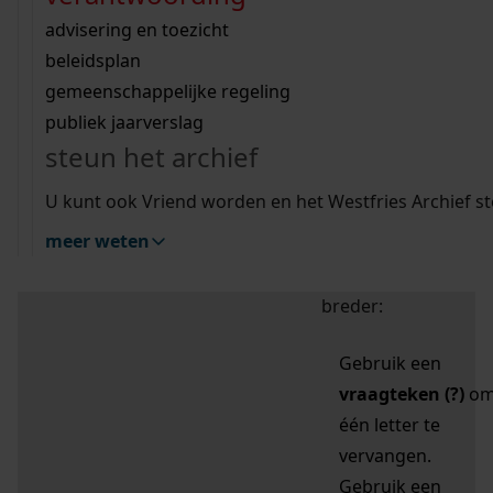
zoektips
Wij helpen u op weg met een aantal zoektips.
bekijk ons geschiedenislokaal
vergunningen
bouwvergunningen
advisering en toezicht
bekijk alle zoektips
beeld en geluid
omgevingsvergunningen
beleidsplan
uitleg nodig?
gemeenschappelijke regeling
publiek jaarverslag
Mijn Studiezaal (inloggen)
Wij helpen u op weg met een aantal zoektips.
steun het archief
bekijk alle zoektips
Door leestekens in
U kunt ook Vriend worden en het Westfries Archief s
uw zoekopdracht te
meer weten
gebruiken, zoekt u
specifieker of juist
breder:
Gebruik een
vraagteken (?)
o
één letter te
vervangen.
Gebruik een