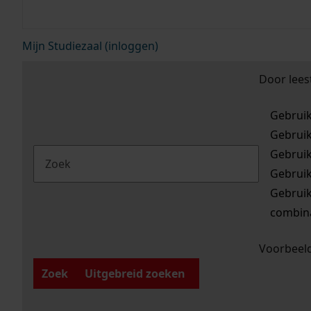
Mijn Studiezaal (inloggen)
Door lees
Gebrui
Gebrui
Gebrui
Gebrui
Gebrui
combina
Voorbeeld
Zoek
Uitgebreid zoeken