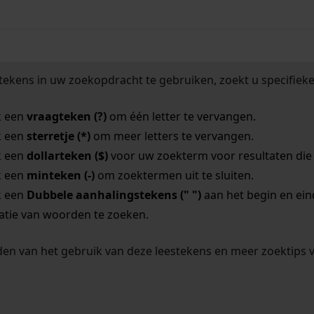
tekens in uw zoekopdracht te gebruiken, zoekt u specifieker
k een
vraagteken (?)
om één letter te vervangen.
k een
sterretje (*)
om meer letters te vervangen.
k een
dollarteken ($)
voor uw zoekterm voor resultaten die o
k een
minteken (-)
om zoektermen uit te sluiten.
k een
Dubbele aanhalingstekens (" ")
aan het begin en ei
tie van woorden te zoeken.
en van het gebruik van deze leestekens en meer zoektips 