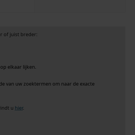
 of juist breder:
p elkaar lijken.
nde van uw zoektermen om naar de exacte
vindt u
hier
.