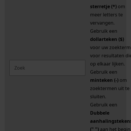
sterretje (*)
om
meer letters te
vervangen.
Gebruik een
dollarteken ($)
voor uw zoekterm
voor resultaten di
op elkaar lijken.
Gebruik een
minteken (-)
om
zoektermen uit te
sluiten.
Gebruik een
Dubbele
aanhalingsteken
(" ")
aan het begin