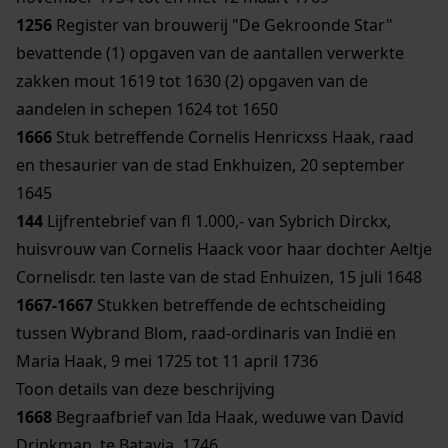
1256
Register van brouwerij "De Gekroonde Star"
bevattende (1) opgaven van de aantallen verwerkte
zakken mout 1619 tot 1630 (2) opgaven van de
aandelen in schepen 1624 tot 1650
1666
Stuk betreffende Cornelis Henricxss Haak, raad
en thesaurier van de stad Enkhuizen, 20 september
1645
144
Lijfrentebrief van fl 1.000,- van Sybrich Dirckx,
huisvrouw van Cornelis Haack voor haar dochter Aeltje
Cornelisdr. ten laste van de stad Enhuizen, 15 juli 1648
1667-1667
Stukken betreffende de echtscheiding
tussen Wybrand Blom, raad-ordinaris van Indië en
Maria Haak, 9 mei 1725 tot 11 april 1736
Toon details van deze beschrijving
1668
Begraafbrief van Ida Haak, weduwe van David
Drinkman, te Batavia, 1746