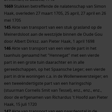
1669
Stukken betreffende de nalatenschap van Simon
Haak, overleden 27 maart 1705, 25 april, 27 april en 26
mei 1705
145
Akte van transport van een stuk grasland op de
Meinerdsloot aan de westzijde binnen de Oude Gou
door Albert Dirksz. aan Pieter Haak, 1 april 1698
146
Akte van transport van een vierde part in het
taanhuis genaamd het "Hennegat" met een vierde
part in een grote tuin daarachter en in alle
gereedschappen, op het Spaansche Leger; een vierde
part in drie woningen c.a. in de Wollenweversteiger; en
een tweeëndertigste part van een haringschip
(stuurman Cornelis Smit van Tessel), enz., enz., enz.,
door de erfgenamen van Richardus 't Hoofd aan Pieter
Haak, 15 juli 1720
147
Akte van transport van een paardenstal in de