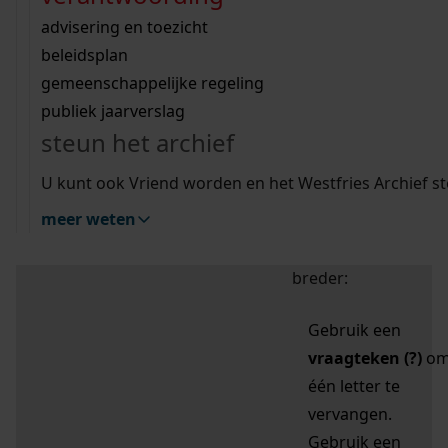
zoektips
Wij helpen u op weg met een aantal zoektips.
bekijk ons geschiedenislokaal
vergunningen
bouwvergunningen
advisering en toezicht
bekijk alle zoektips
beeld en geluid
omgevingsvergunningen
beleidsplan
uitleg nodig?
gemeenschappelijke regeling
publiek jaarverslag
Mijn Studiezaal (inloggen)
Wij helpen u op weg met een aantal zoektips.
steun het archief
bekijk alle zoektips
Door leestekens in
U kunt ook Vriend worden en het Westfries Archief s
uw zoekopdracht te
meer weten
gebruiken, zoekt u
specifieker of juist
breder:
Gebruik een
vraagteken (?)
o
één letter te
vervangen.
Gebruik een