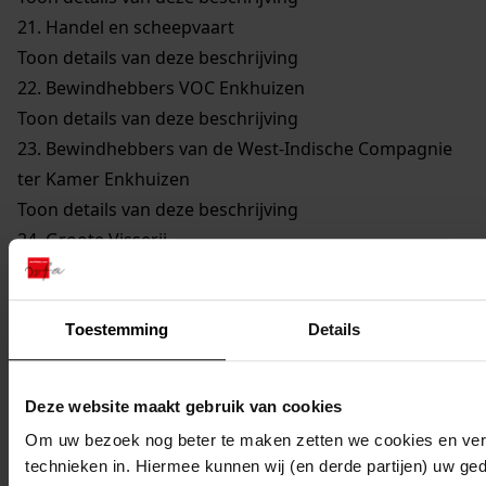
21.
Handel en scheepvaart
Toon details van deze beschrijving
22.
Bewindhebbers VOC Enkhuizen
Toon details van deze beschrijving
23.
Bewindhebbers van de West-Indische Compagnie
ter Kamer Enkhuizen
Toon details van deze beschrijving
24.
Groote Visserij
Toon details van deze beschrijving
25.
Walvisvaarders
Toon details van deze beschrijving
Toestemming
Details
26.
Gilden en Neringen
Toon details van deze beschrijving
Deze website maakt gebruik van cookies
27.
Kerkelijke Zaken
Om uw bezoek nog beter te maken zetten we cookies en verg
Toon details van deze beschrijving
technieken in. Hiermee kunnen wij (en derde partijen) uw ge
28.
Onderwijs