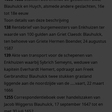
Blauhulck en Huych, alsmede andere geslachten, 16e
tot 18e eeuw
Toon details van deze beschrijving
138
Rentebrief van burgemeesters van Enkhuizen ter
waarde van 100 gulden aan Griet Claesdr. Blauhulck,
ten behoeve van Griete Hermen Boender, 24 augustus
1587
139
Akte van transport voor de schepenen van
Enkhuizen waarbij Sybrich Semeyns, weduwe van
kapitein Everhardt Hemert, opdraagt aan Freek
Gerbrandtsz Blauhulck twee stukken grasland
liggende aan de noordzijde van de .....vaart, 22 maart
1666
1255
Correspondentieboek over handelszaken van
Jacob Wiggerss Blauhulck, 17 september 1647 tot en
met 30 juli 1652