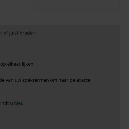
 of juist breder:
p elkaar lijken.
nde van uw zoektermen om naar de exacte
vindt u
hier
.