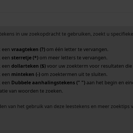
tekens in uw zoekopdracht te gebruiken, zoekt u specifieker
k een
vraagteken (?)
om één letter te vervangen.
k een
sterretje (*)
om meer letters te vervangen.
k een
dollarteken ($)
voor uw zoekterm voor resultaten die o
k een
minteken (-)
om zoektermen uit te sluiten.
k een
Dubbele aanhalingstekens (" ")
aan het begin en ei
tie van woorden te zoeken.
en van het gebruik van deze leestekens en meer zoektips 