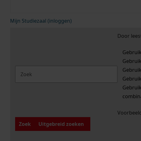
Mijn Studiezaal (inloggen)
Door lees
Gebrui
Gebrui
Gebrui
Gebrui
Gebrui
combina
Voorbeeld
Zoek
Uitgebreid zoeken