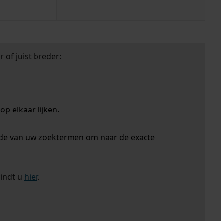
 of juist breder:
p elkaar lijken.
nde van uw zoektermen om naar de exacte
vindt u
hier
.