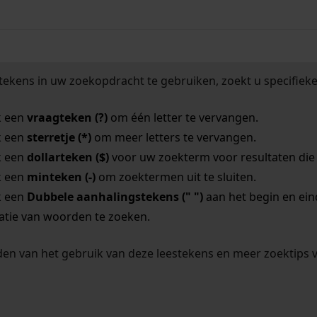
tekens in uw zoekopdracht te gebruiken, zoekt u specifieker
k een
vraagteken (?)
om één letter te vervangen.
k een
sterretje (*)
om meer letters te vervangen.
k een
dollarteken ($)
voor uw zoekterm voor resultaten die o
k een
minteken (-)
om zoektermen uit te sluiten.
k een
Dubbele aanhalingstekens (" ")
aan het begin en ei
tie van woorden te zoeken.
en van het gebruik van deze leestekens en meer zoektips 