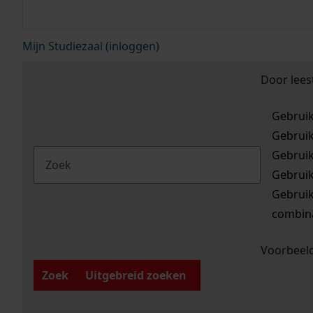
Mijn Studiezaal (inloggen)
Door lees
Gebrui
Gebrui
Gebrui
Gebrui
Gebrui
combina
Voorbeeld
Zoek
Uitgebreid zoeken