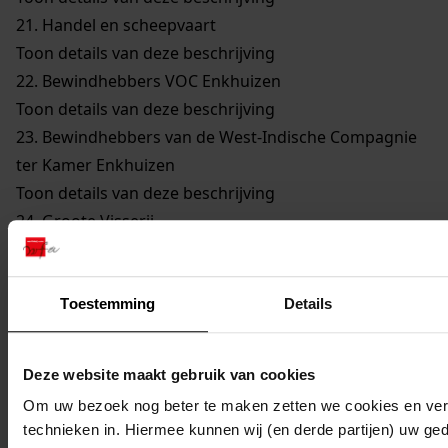
21.
Handel en scheepvaart
Toon details van deze beschrijving
22.
Bewindhebbers VOC Enkhuizen
Toon details van deze beschrijving
23.
Bewindhebbers van de West-Indische Compagnie
ter Kamer Enkhuizen
Toon details van deze beschrijving
24.
Groote Visserij
Toon details van deze beschrijving
25.
Walvisvaarders
Toon details van deze beschrijving
Toestemming
Details
26.
Gilden en Neringen
Toon details van deze beschrijving
Deze website maakt gebruik van cookies
27.
Kerkelijke Zaken
Om uw bezoek nog beter te maken zetten we cookies en verg
Toon details van deze beschrijving
technieken in. Hiermee kunnen wij (en derde partijen) uw ge
28.
Onderwijs