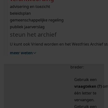
zoektips
Wij helpen u op weg met een aantal zoektips.
bekijk ons geschiedenislokaal
vergunningen
bouwvergunningen
advisering en toezicht
bekijk alle zoektips
beeld en geluid
omgevingsvergunningen
beleidsplan
uitleg nodig?
gemeenschappelijke regeling
publiek jaarverslag
Mijn Studiezaal (inloggen)
Wij helpen u op weg met een aantal zoektips.
steun het archief
bekijk alle zoektips
Door leestekens in
U kunt ook Vriend worden en het Westfries Archief s
uw zoekopdracht te
meer weten
gebruiken, zoekt u
specifieker of juist
breder:
Gebruik een
vraagteken (?)
o
één letter te
vervangen.
Gebruik een