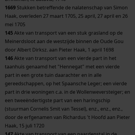
1669
Stukken betreffende de nalatenschap van Simon
Haak, overleden 27 maart 1705, 25 april, 27 april en 26
mei 1705
145
Akte van transport van een stuk grasland op de
Meinerdsloot aan de westzijde binnen de Oude Gou
door Albert Dirksz. aan Pieter Haak, 1 april 1698
146
Akte van transport van een vierde part in het
taanhuis genaamd het "Hennegat" met een vierde
part in een grote tuin daarachter en in alle
gereedschappen, op het Spaansche Leger; een vierde
part in drie woningen c.a. in de Wollenweversteiger; en
een tweeëndertigste part van een haringschip
(stuurman Cornelis Smit van Tessel), enz., enz., enz.,
door de erfgenamen van Richardus 't Hoofd aan Pieter
Haak, 15 juli 1720
147
Akte van transport van een paardenstal in de