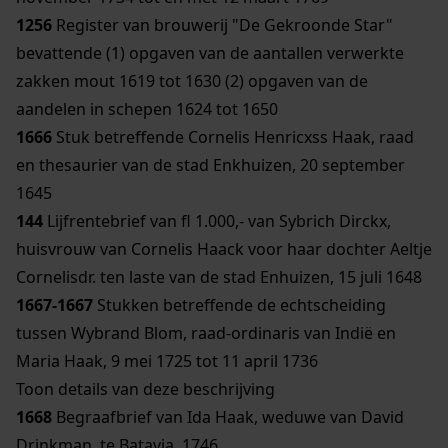
1256
Register van brouwerij "De Gekroonde Star"
bevattende (1) opgaven van de aantallen verwerkte
zakken mout 1619 tot 1630 (2) opgaven van de
aandelen in schepen 1624 tot 1650
1666
Stuk betreffende Cornelis Henricxss Haak, raad
en thesaurier van de stad Enkhuizen, 20 september
1645
144
Lijfrentebrief van fl 1.000,- van Sybrich Dirckx,
huisvrouw van Cornelis Haack voor haar dochter Aeltje
Cornelisdr. ten laste van de stad Enhuizen, 15 juli 1648
1667-1667
Stukken betreffende de echtscheiding
tussen Wybrand Blom, raad-ordinaris van Indië en
Maria Haak, 9 mei 1725 tot 11 april 1736
Toon details van deze beschrijving
1668
Begraafbrief van Ida Haak, weduwe van David
Drinkman, te Batavia, 1746