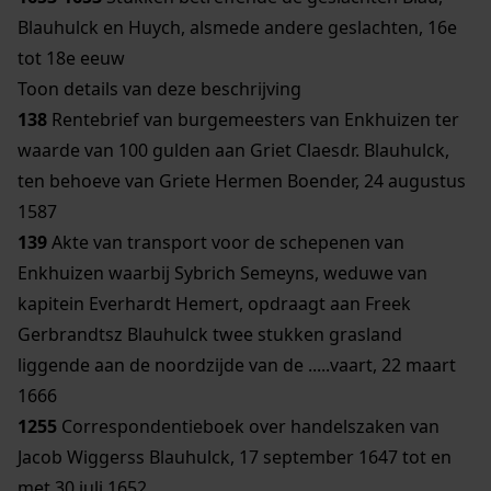
Blauhulck en Huych, alsmede andere geslachten, 16e
tot 18e eeuw
Toon details van deze beschrijving
138
Rentebrief van burgemeesters van Enkhuizen ter
waarde van 100 gulden aan Griet Claesdr. Blauhulck,
ten behoeve van Griete Hermen Boender, 24 augustus
1587
139
Akte van transport voor de schepenen van
Enkhuizen waarbij Sybrich Semeyns, weduwe van
kapitein Everhardt Hemert, opdraagt aan Freek
Gerbrandtsz Blauhulck twee stukken grasland
liggende aan de noordzijde van de .....vaart, 22 maart
1666
1255
Correspondentieboek over handelszaken van
Jacob Wiggerss Blauhulck, 17 september 1647 tot en
met 30 juli 1652