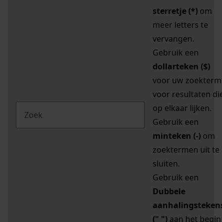
sterretje (*)
om
meer letters te
vervangen.
Gebruik een
dollarteken ($)
voor uw zoekterm
voor resultaten di
op elkaar lijken.
Gebruik een
minteken (-)
om
zoektermen uit te
sluiten.
Gebruik een
Dubbele
aanhalingsteken
(" ")
aan het begin