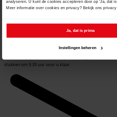
analyseren. U kunt de cookies accepteren door op 'Ja, dat is 
U heeft daarvoor de volgende gegevens nodig:
Meer informatie over cookies en privacy? Bekijk ons privac
Archiefnummer: 0319
Inventarisnummer: 56
Ja, dat is prima
Reserveren:
U kunt de
gewenste stukken
online reserveren via de
Instellingen beheren
website van het WFA.
Op de aangegeven reserveringsdatum liggen de
stukken om 9.30 uur voor u klaar.