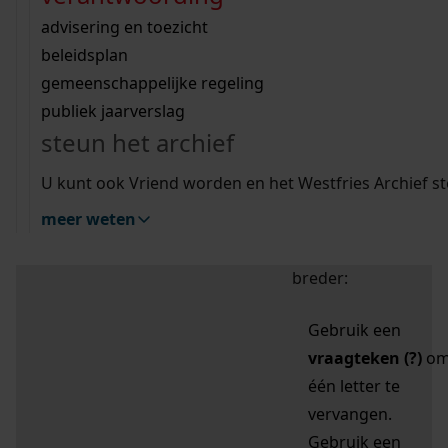
zoektips
Wij helpen u op weg met een aantal zoektips.
bekijk ons geschiedenislokaal
vergunningen
bouwvergunningen
advisering en toezicht
bekijk alle zoektips
beeld en geluid
omgevingsvergunningen
beleidsplan
uitleg nodig?
gemeenschappelijke regeling
publiek jaarverslag
Mijn Studiezaal (inloggen)
Wij helpen u op weg met een aantal zoektips.
steun het archief
bekijk alle zoektips
Door leestekens in
U kunt ook Vriend worden en het Westfries Archief s
uw zoekopdracht te
meer weten
gebruiken, zoekt u
specifieker of juist
breder:
Gebruik een
vraagteken (?)
o
één letter te
vervangen.
Gebruik een