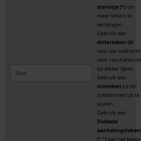
sterretje (*)
om
meer letters te
vervangen.
Gebruik een
dollarteken ($)
voor uw zoekterm
voor resultaten di
op elkaar lijken.
Gebruik een
minteken (-)
om
zoektermen uit te
sluiten.
Gebruik een
Dubbele
aanhalingsteken
(" ")
aan het begin