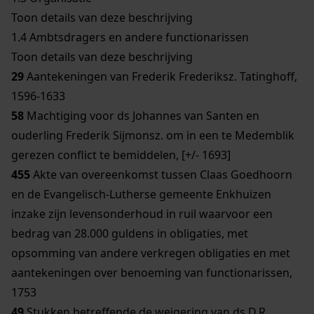
Toon details van deze beschrijving
1.4
Ambtsdragers en andere functionarissen
Toon details van deze beschrijving
29
Aantekeningen van Frederik Frederiksz. Tatinghoff,
1596-1633
58
Machtiging voor ds Johannes van Santen en
ouderling Frederik Sijmonsz. om in een te Medemblik
gerezen conflict te bemiddelen, [+/- 1693]
455
Akte van overeenkomst tussen Claas Goedhoorn
en de Evangelisch-Lutherse gemeente Enkhuizen
inzake zijn levensonderhoud in ruil waarvoor een
bedrag van 28.000 guldens in obligaties, met
opsomming van andere verkregen obligaties en met
aantekeningen over benoeming van functionarissen,
1753
49
Stukken betreffende de weigering van ds D.R.