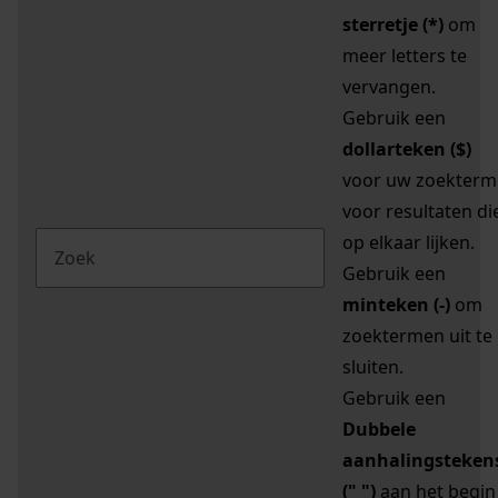
sterretje (*)
om
meer letters te
vervangen.
Gebruik een
dollarteken ($)
voor uw zoekterm
voor resultaten di
op elkaar lijken.
Gebruik een
minteken (-)
om
zoektermen uit te
sluiten.
Gebruik een
Dubbele
aanhalingsteken
(" ")
aan het begin