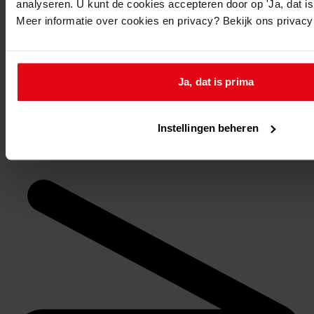
analyseren. U kunt de cookies accepteren door op 'Ja, dat is 
Archiefnummer: 0319
Meer informatie over cookies en privacy? Bekijk ons privac
Inventarisnummer: 380
Reserveren:
Ja, dat is prima
U kunt de
gewenste stukken
online reserveren via de
website van het WFA.
Instellingen beheren
Op de aangegeven reserveringsdatum liggen de
stukken om 9.30 uur voor u klaar.