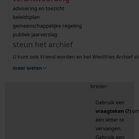
zoektips
Wij helpen u op weg met een aantal zoektips.
bekijk ons geschiedenislokaal
vergunningen
bouwvergunningen
advisering en toezicht
bekijk alle zoektips
beeld en geluid
omgevingsvergunningen
beleidsplan
uitleg nodig?
gemeenschappelijke regeling
publiek jaarverslag
Mijn Studiezaal (inloggen)
Wij helpen u op weg met een aantal zoektips.
steun het archief
bekijk alle zoektips
Door leestekens in
U kunt ook Vriend worden en het Westfries Archief s
uw zoekopdracht te
meer weten
gebruiken, zoekt u
specifieker of juist
breder:
Gebruik een
vraagteken (?)
o
één letter te
vervangen.
Gebruik een