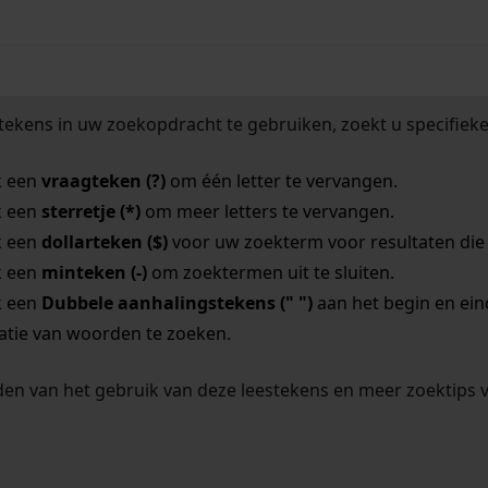
tekens in uw zoekopdracht te gebruiken, zoekt u specifieker
k een
vraagteken (?)
om één letter te vervangen.
k een
sterretje (*)
om meer letters te vervangen.
k een
dollarteken ($)
voor uw zoekterm voor resultaten die o
k een
minteken (-)
om zoektermen uit te sluiten.
k een
Dubbele aanhalingstekens (" ")
aan het begin en ei
tie van woorden te zoeken.
en van het gebruik van deze leestekens en meer zoektips 