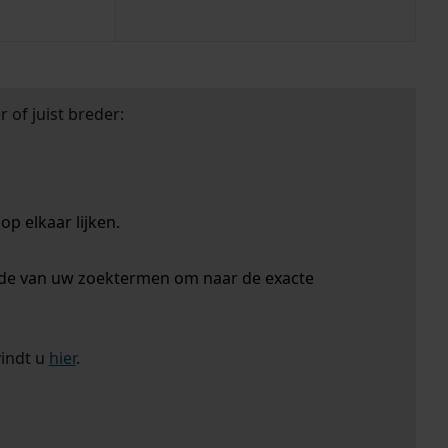
 of juist breder:
p elkaar lijken.
nde van uw zoektermen om naar de exacte
vindt u
hier
.