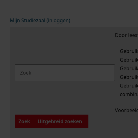
Mijn Studiezaal (inloggen)
Door lees
Gebrui
Gebrui
Gebrui
Gebrui
Gebrui
combina
Voorbeeld
Zoek
Uitgebreid zoeken