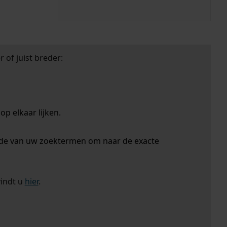
 of juist breder:
p elkaar lijken.
nde van uw zoektermen om naar de exacte
vindt u
hier
.