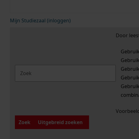
Mijn Studiezaal (inloggen)
Door lees
Gebrui
Gebrui
Gebrui
Gebrui
Gebrui
combina
Voorbeeld
Zoek
Uitgebreid zoeken