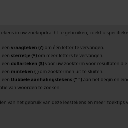
tekens in uw zoekopdracht te gebruiken, zoekt u specifieker
k een
vraagteken (?)
om één letter te vervangen.
k een
sterretje (*)
om meer letters te vervangen.
k een
dollarteken ($)
voor uw zoekterm voor resultaten die o
k een
minteken (-)
om zoektermen uit te sluiten.
k een
Dubbele aanhalingstekens (" ")
aan het begin en ei
tie van woorden te zoeken.
en van het gebruik van deze leestekens en meer zoektips 