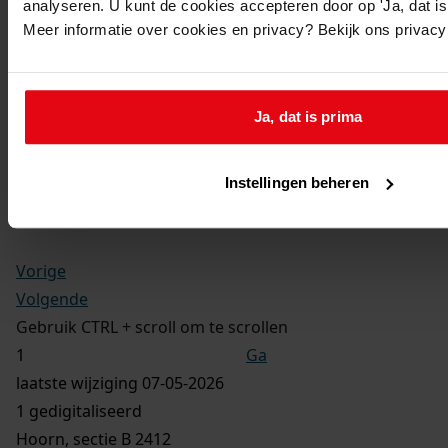
analyseren. U kunt de cookies accepteren door op 'Ja, dat is 
Perceel:
Meer informatie over cookies en privacy? Bekijk ons privac
Hoorn, sectie B 2412
Ja, dat is prima
Gemeente:
Hoorn
Instellingen beheren
Digitale bestanden:
Bestanden per e-mail ontvangen
Vorige
Volgende
Gebruik CTRL + scroll om te scrollen
Ga
laatste wijziging 07-05-2026
1 gedigitaliseerd
Hoorn, sectie B 2412