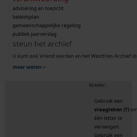
zoektips
Wij helpen u op weg met een aantal zoektips.
bekijk ons geschiedenislokaal
vergunningen
bouwvergunningen
advisering en toezicht
bekijk alle zoektips
beeld en geluid
omgevingsvergunningen
beleidsplan
uitleg nodig?
gemeenschappelijke regeling
publiek jaarverslag
Mijn Studiezaal (inloggen)
Wij helpen u op weg met een aantal zoektips.
steun het archief
bekijk alle zoektips
Door leestekens in
U kunt ook Vriend worden en het Westfries Archief s
uw zoekopdracht te
meer weten
gebruiken, zoekt u
specifieker of juist
breder:
Gebruik een
vraagteken (?)
o
één letter te
vervangen.
Gebruik een