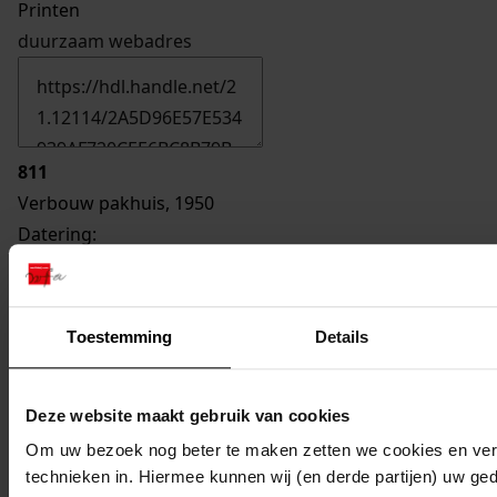
Printen
duurzaam webadres
811
Verbouw pakhuis, 1950
Datering
:
1950
Beschrijving:
Verbouw pakhuis
Toestemming
Details
Datum vergunning:
07-09-1950
Deze website maakt gebruik van cookies
Adres:
Om uw bezoek nog beter te maken zetten we cookies en verg
technieken in. Hiermee kunnen wij (en derde partijen) uw ge
Hoorn, Duinsteeg 25