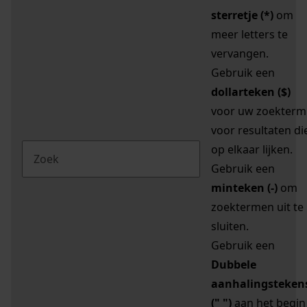
sterretje (*)
om
meer letters te
vervangen.
Gebruik een
dollarteken ($)
voor uw zoekterm
voor resultaten di
op elkaar lijken.
Gebruik een
minteken (-)
om
zoektermen uit te
sluiten.
Gebruik een
Dubbele
aanhalingsteken
(" ")
aan het begin