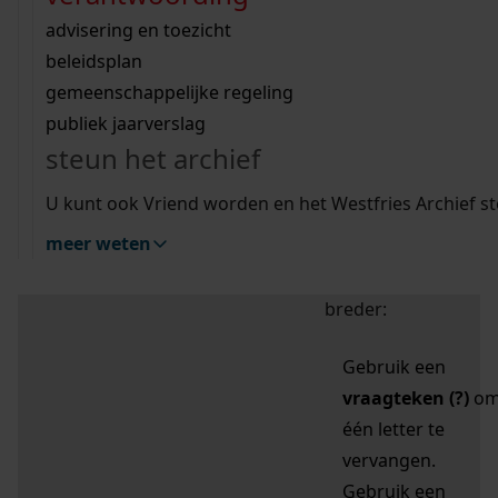
zoektips
Wij helpen u op weg met een aantal zoektips.
bekijk ons geschiedenislokaal
vergunningen
bouwvergunningen
advisering en toezicht
bekijk alle zoektips
beeld en geluid
omgevingsvergunningen
beleidsplan
uitleg nodig?
gemeenschappelijke regeling
publiek jaarverslag
Mijn Studiezaal (inloggen)
Wij helpen u op weg met een aantal zoektips.
steun het archief
bekijk alle zoektips
Door leestekens in
U kunt ook Vriend worden en het Westfries Archief s
uw zoekopdracht te
meer weten
gebruiken, zoekt u
specifieker of juist
breder:
Gebruik een
vraagteken (?)
o
één letter te
vervangen.
Gebruik een