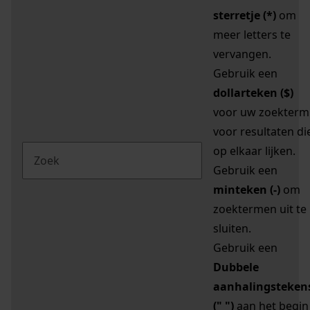
sterretje (*)
om
meer letters te
vervangen.
Gebruik een
dollarteken ($)
voor uw zoekterm
voor resultaten di
op elkaar lijken.
Gebruik een
minteken (-)
om
zoektermen uit te
sluiten.
Gebruik een
Dubbele
aanhalingsteken
(" ")
aan het begin