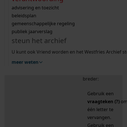
zoektips
Wij helpen u op weg met een aantal zoektips.
bekijk ons geschiedenislokaal
vergunningen
bouwvergunningen
advisering en toezicht
bekijk alle zoektips
beeld en geluid
omgevingsvergunningen
beleidsplan
uitleg nodig?
gemeenschappelijke regeling
publiek jaarverslag
Mijn Studiezaal (inloggen)
Wij helpen u op weg met een aantal zoektips.
steun het archief
bekijk alle zoektips
Door leestekens in
U kunt ook Vriend worden en het Westfries Archief s
uw zoekopdracht te
meer weten
gebruiken, zoekt u
specifieker of juist
breder:
Gebruik een
vraagteken (?)
o
één letter te
vervangen.
Gebruik een