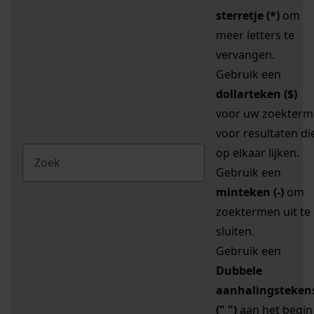
sterretje (*)
om
meer letters te
vervangen.
Gebruik een
dollarteken ($)
voor uw zoekterm
voor resultaten di
op elkaar lijken.
Gebruik een
minteken (-)
om
zoektermen uit te
sluiten.
Gebruik een
Dubbele
aanhalingsteken
(" ")
aan het begin