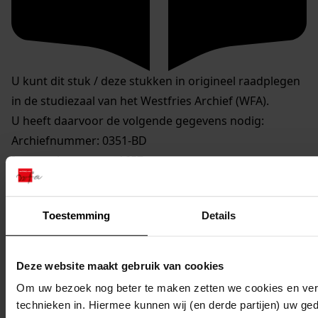
U kunt dit stuk / deze stukken in origineel raadplegen
in de studiezaal van het Westfries Archief (WFA).
U heeft daarvoor de volgende gegevens nodig:
Archiefnummer: 0351-BD
Inventarisnummer: 1657
Reserveren:
Toestemming
Details
U kunt de
gewenste stukken
online reserveren via de
website van het WFA.
Op de aangegeven reserveringsdatum liggen de
Deze website maakt gebruik van cookies
stukken om 9.30 uur voor u klaar.
Om uw bezoek nog beter te maken zetten we cookies en verg
technieken in. Hiermee kunnen wij (en derde partijen) uw ge