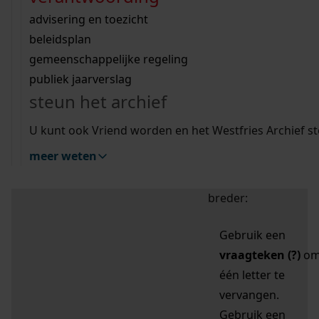
zoektips
Wij helpen u op weg met een aantal zoektips.
bekijk ons geschiedenislokaal
vergunningen
bouwvergunningen
advisering en toezicht
bekijk alle zoektips
beeld en geluid
omgevingsvergunningen
beleidsplan
uitleg nodig?
gemeenschappelijke regeling
publiek jaarverslag
Mijn Studiezaal (inloggen)
Wij helpen u op weg met een aantal zoektips.
steun het archief
bekijk alle zoektips
Door leestekens in
U kunt ook Vriend worden en het Westfries Archief s
uw zoekopdracht te
meer weten
gebruiken, zoekt u
specifieker of juist
breder:
Gebruik een
vraagteken (?)
o
één letter te
vervangen.
Gebruik een