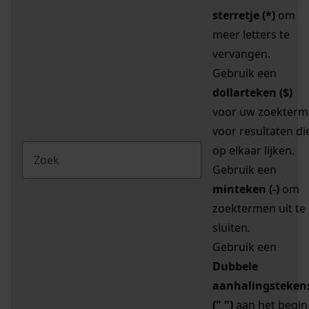
sterretje (*)
om
meer letters te
vervangen.
Gebruik een
dollarteken ($)
voor uw zoekterm
voor resultaten di
op elkaar lijken.
Gebruik een
minteken (-)
om
zoektermen uit te
sluiten.
Gebruik een
Dubbele
aanhalingsteken
(" ")
aan het begin