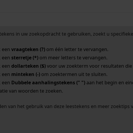
tekens in uw zoekopdracht te gebruiken, zoekt u specifieker
k een
vraagteken (?)
om één letter te vervangen.
k een
sterretje (*)
om meer letters te vervangen.
k een
dollarteken ($)
voor uw zoekterm voor resultaten die o
k een
minteken (-)
om zoektermen uit te sluiten.
k een
Dubbele aanhalingstekens (" ")
aan het begin en ei
tie van woorden te zoeken.
en van het gebruik van deze leestekens en meer zoektips 