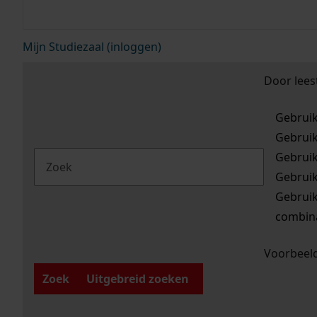
Mijn Studiezaal (inloggen)
Door lees
Gebrui
Gebrui
Gebrui
Gebrui
Gebrui
combina
Voorbeeld
Zoek
Uitgebreid zoeken