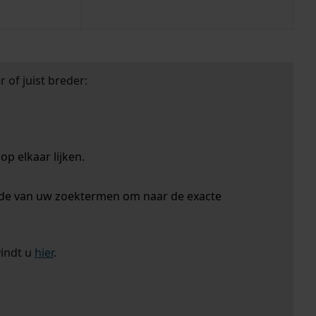
 of juist breder:
p elkaar lijken.
nde van uw zoektermen om naar de exacte
vindt u
hier
.