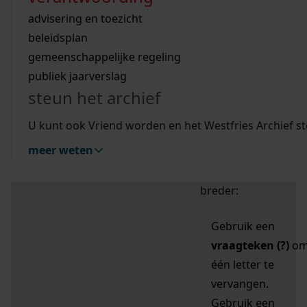
zoektips
Wij helpen u op weg met een aantal zoektips.
bekijk ons geschiedenislokaal
vergunningen
bouwvergunningen
advisering en toezicht
bekijk alle zoektips
beeld en geluid
omgevingsvergunningen
beleidsplan
uitleg nodig?
gemeenschappelijke regeling
publiek jaarverslag
Mijn Studiezaal (inloggen)
Wij helpen u op weg met een aantal zoektips.
steun het archief
bekijk alle zoektips
Door leestekens in
U kunt ook Vriend worden en het Westfries Archief s
uw zoekopdracht te
meer weten
gebruiken, zoekt u
specifieker of juist
breder:
Gebruik een
vraagteken (?)
o
één letter te
vervangen.
Gebruik een