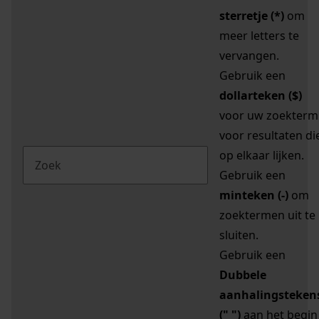
sterretje (*)
om
meer letters te
vervangen.
Gebruik een
dollarteken ($)
voor uw zoekterm
voor resultaten di
op elkaar lijken.
Gebruik een
minteken (-)
om
zoektermen uit te
sluiten.
Gebruik een
Dubbele
aanhalingsteken
(" ")
aan het begin